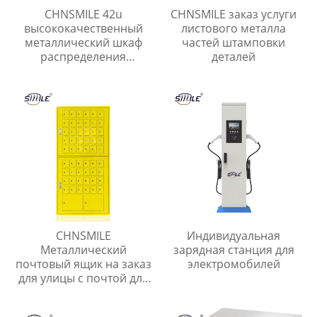
CHNSMILE 42u
CHNSMILE заказ услуги
высококачественный
листового металла
металлический шкаф
частей штамповки
распределения
деталей
открытый сетевой шкаф
CHNSMILE
Индивидуальная
Металлический
зарядная станция для
почтовый ящик на заказ
электромобилей
для улицы с почтой для
квартиры Наружный
почтовый ящик с