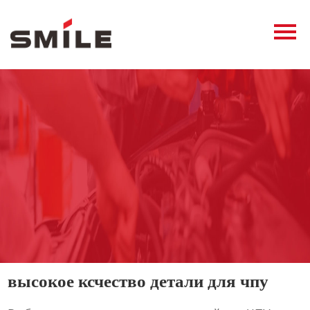
Главная
Продукция
Новости
О нас
Контакты
виде
высокое ксчество детали для чпу