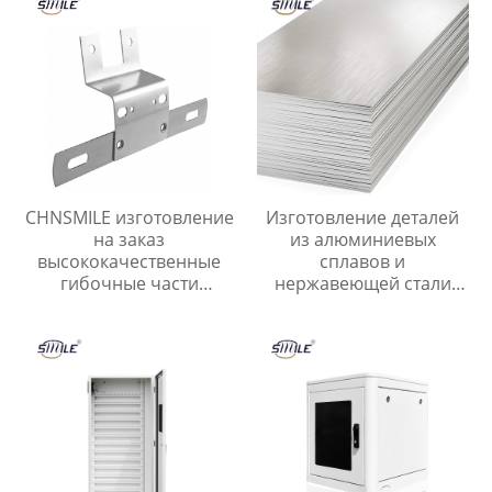
навесом
CHNSMILE изготовление
Изготовление деталей
на заказ
из алюминиевых
высококачественные
сплавов и
гибочные части
нержавеющей стали
нержавеющая сталь
Штамповка листового
листовой металл
металла Лазерная резка
продукты
листового металла