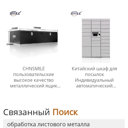
водонепроницаемый
Нестандартные детали
электрические корпуса
из нержавеющей и
пользовательские
углеродистой стали
услуги изготовления
CHNSMILE
Китайский шкаф для
пользовательские
посылок
высокое качество
Индивидуальный
металлический ящик
автоматический
для инструментов с
электронный шкаф для
ручкой лоток гараж
доставки посылок
портативный
инструмент ящик для
Связанный
Поиск
хранения
обработка листового металла