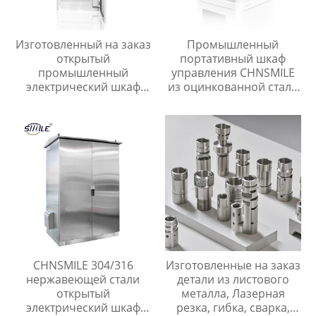
Изготовленный на заказ
Промышленный
открытый
портативный шкаф
промышленный
управления CHNSMILE
электрический шкаф
из оцинкованной стали
управления CHNSMILE
IP65 с
OEM Металлический
водонепроницаемым
алюминиевый корпус
наружным
главного выключателя с
электрическим
защитой IP65
управлением
CHNSMILE 304/316
Изготовленные на заказ
нержавеющей стали
детали из листового
открытый
металла, Лазерная
электрический шкаф
резка, гибка, сварка,