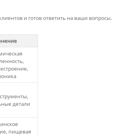
лиентов и готов ответить на ваши вопросы.
енение
мическая
енность,
естроение,
роника
нструменты,
ьные детали
инское
ие, пищевая