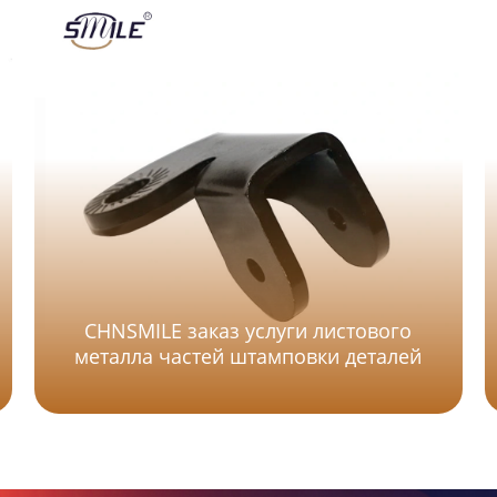
CHNSMILE заказ услуги листового
металла частей штамповки деталей