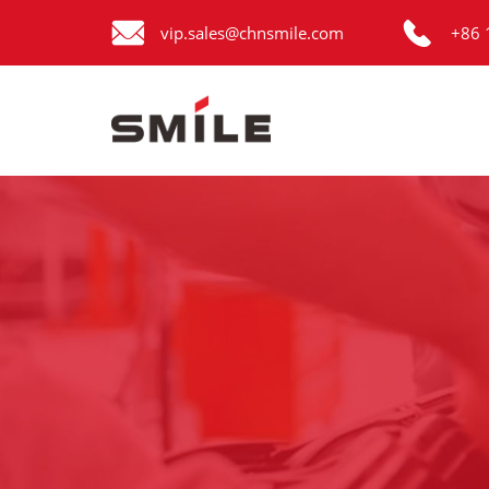


Главная
vip.sales@chnsmile.com
+86 
Продукция
Новости
О нас
Контакты
виде