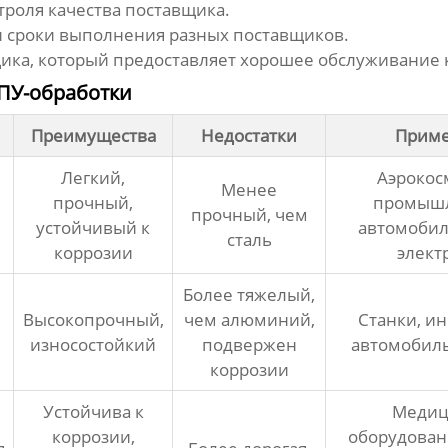
троля качества поставщика.
 сроки выполнения разных поставщиков.
ка, который предоставляет хорошее обслуживание к
ПУ-обработки
Преимущества
Недостатки
Прим
Легкий,
Аэрокос
Менее
прочный,
промышл
прочный, чем
устойчивый к
автомобил
сталь
коррозии
элект
Более тяжелый,
Высокопрочный,
чем алюминий,
Станки, и
износостойкий
подвержен
автомобил
коррозии
Устойчива к
Медиц
коррозии,
оборудован