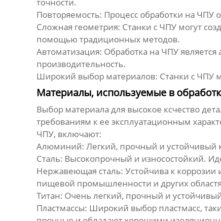
точности.
Повторяемость:
Процесс обработки на ЧПУ о
Сложная геометрия:
Станки с ЧПУ могут соз
помощью традиционных методов.
Автоматизация:
Обработка на ЧПУ является 
производительность.
Широкий выбор материалов:
Станки с ЧПУ 
Материалы, используемые в обработк
Выбор материала для
высокое ксчество дет
требованиям к ее эксплуатационным характ
ЧПУ, включают:
Алюминий:
Легкий, прочный и устойчивый 
Сталь:
Высокопрочный и износостойкий. Иде
Нержавеющая сталь:
Устойчива к коррозии 
пищевой промышленности и других областях
Титан:
Очень легкий, прочный и устойчивый
Пластмассы:
Широкий выбор пластмасс, таких
прочные и обладают хорошими изоляционн