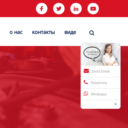




о нас
контакты
виде

Send Email
Telephone
Whatsapp