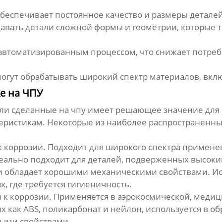
беспечивает постоянное качество и размеры деталей 
давать детали сложной формы и геометрии, которые 
автоматизированным процессом, что снижает потреб
могут обрабатывать широкий спектр материалов, вкл
е на ЧПУ
али сделанные на чпу
имеет решающее значение для 
еристикам. Некоторые из наиболее распространенны
к коррозии. Подходит для широкого спектра примене
ально подходит для деталей, подверженных высоки
и обладает хорошими механическими свойствами. И
, где требуется гигиеничность.
 к коррозии. Применяется в аэрокосмической, меди
 как ABS, поликарбонат и нейлон, используется в об
ыми свойствами.