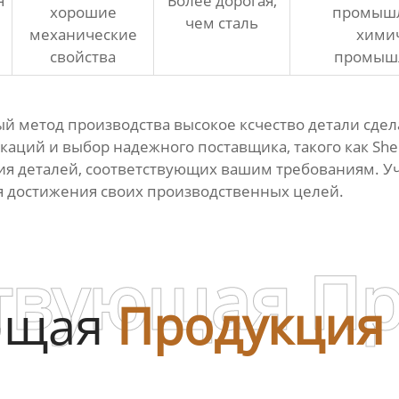
я
Более дорогая,
хорошие
промышл
чем сталь
механические
хими
свойства
промыш
ный метод производства
высокое ксчество детали сде
ций и выбор надежного поставщика, такого как Shenya
 деталей, соответствующих вашим требованиям. Уч
я достижения своих производственных целей.
твующая П
ющая
Продукция