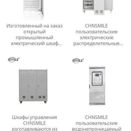
Изготовленный на заказ
CHNSMILE
открытый
пользовательские
промышленный
электрические
электрический шкаф
распределительные
управления CHNSMILE
панели шкаф съемный
OEM Металлический
металл переключатель
алюминиевый корпус
шкаф управления
главного выключателя с
защитой IP65
Шкафы управления
CHNSMILE
CHNSMILE
пользовательские
изготавливаются из
водонепроницаемый