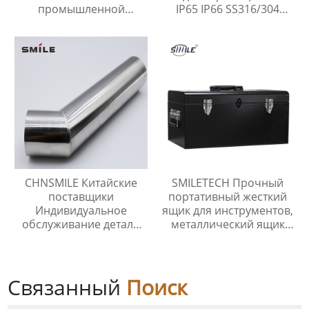
промышленной
IP65 IP66 SS316/304
оцинкованной стали,
нержавеющей стали
алюминиевых сплавов
наружные
и нержавеющей стали.
электрические шкафы
корпусов
CHNSMILE Китайские
SMILETECH Прочный
поставщики
портативный жесткий
Индивидуальное
ящик для инструментов,
обслуживание детали
металлический ящик
из листового металла
для инструментов,
сварочные детали
ящики для хранения
оборудования
Связанный
Поиск