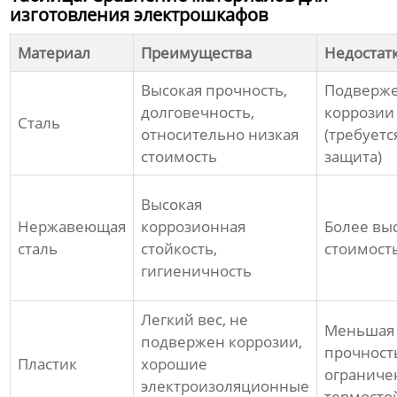
изготовления электрошкафов
Материал
Преимущества
Недостат
Высокая прочность,
Подверж
долговечность,
коррозии
Сталь
относительно низкая
(требуетс
стоимость
защита)
Высокая
Нержавеющая
коррозионная
Более вы
сталь
стойкость,
стоимост
гигиеничность
Легкий вес, не
Меньшая
подвержен коррозии,
прочност
Пластик
хорошие
ограниче
электроизоляционные
термосто