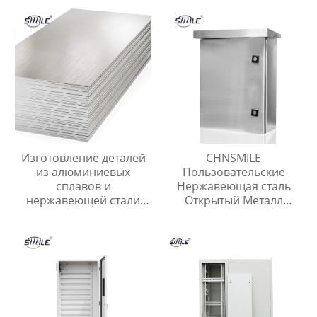
коробка
транспорта с
популярной скидкой
Изготовление деталей
CHNSMILE
из алюминиевых
Пользовательские
сплавов и
Нержавеющая сталь
нержавеющей стали
Открытый Металл
Штамповка листового
Электрическая Коробка
металла Лазерная резка
Коробка Разъема
листового металла