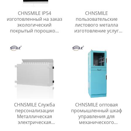
CHNSMILE IP54
CHNSMILE
изготовленный на заказ
пользовательские
экологический
листового металла
покрытый порошком
изготовление услуг
электрический
высокое качество
металлический шкаф
сварки частей
управления
Китайские поставщики
CHNSMILE Служба
CHNSMILE оптовая
персонализации
промышленный шкаф
Металлическая
управления для
электрическая
механического
распределительная
производства связи и