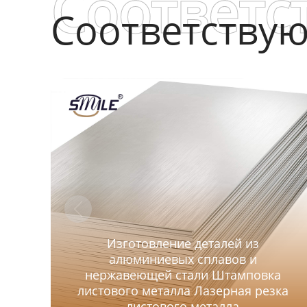
Соответс
Соответству
Изготовление деталей из
алюминиевых сплавов и
нержавеющей стали Штамповка
листового металла Лазерная резка
листового металла