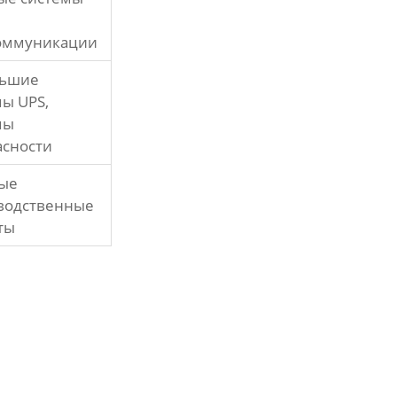
оммуникации
ьшие
ы UPS,
мы
асности
ые
водственные
ты