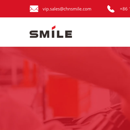


Главная
vip.sales@chnsmile.com
+86 
Продукция
Новости
О нас
Контакты
виде