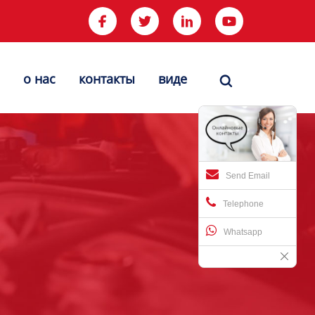




о нас
контакты
виде

Send Email
Telephone
Whatsapp