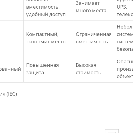
Занимает
вместимость,
UPS,
много места
удобный доступ
телек
Небол
Компактный,
Ограниченная
систем
экономит место
вместимость
систе
безоп
Опасн
Повышенная
Высокая
ованный
произ
защита
стоимость
объек
я (IEC)