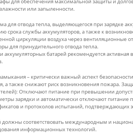
афы для обеспечения максимальной защиты и долгов
влажности или запыленности.
а для отвода тепла, выделяющегося при зарядке акк
ю срока службы аккумуляторов, а также к возникно
енной циркуляции воздуха через вентиляционные от
ры для принудительного отвода тепла.
и аккумуляторных батарей
рекомендуется активная 
в.
 замыкания – критически важный аспект безопасност
, а также снижают риск возникновения пожара. Защ
телей):
Отключают питание при превышении допусти
етры зарядки и автоматически отключают питание 
фикатов и протоколов испытаний, подтверждающих 
й
должны соответствовать международным и национал
удования информационных технологий.