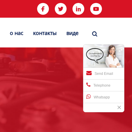




о нас
контакты
виде

Send Email
Telephone
Whatsapp