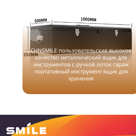
CHNSMILE пользовательские высокое
качество металлический ящик для
инструментов с ручкой лоток гараж
портативный инструмент ящик для
хранения