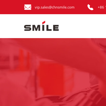


Главная
vip.sales@chnsmile.com
+86 
Продукция
Новости
О нас
Контакты
виде