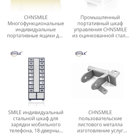
CHNSMILE
Промышленный
Многофункциональные
портативный шкаф
индивидуальные
управления CHNSMILE
портативные ящики для
из оцинкованной стали
хранения инструментов
IP65 с
для домашнего гаража.
водонепроницаемым
Металлический ящик
наружным
для инструментов.
электрическим
управлением
SMILE индивидуальный
CHNSMILE
стальной шкаф для
пользовательские
зарядки мобильного
листового металла
телефона, 18-дверный
изготовление услуг