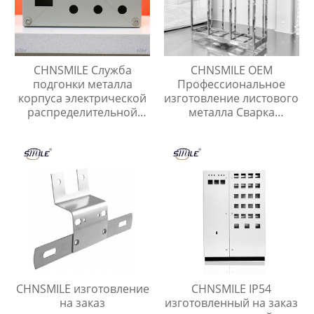
CHNSMILE Служба
CHNSMILE OEM
подгонки металла
Профессиональное
корпуса электрической
изготовление листового
распределительной
металла Сварка
коробки электрический
металлических
ящик
корпусов и рам Услуги
по изготовлению
листового металла
CHNSMILE изготовление
CHNSMILE IP54
на заказ
изготовленный на заказ