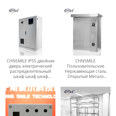
шкафчик для хранения
высокое качество
телефона
сварки частей
Китайские поставщики
CHNSMILE IP55 двойная
CHNSMILE
дверь электрический
Пользовательские
распределительный
Нержавеющая сталь
шкаф шкаф шкаф
Открытый Металл
питания
Электрическая Коробка
пользовательские
Коробка Разъема
металлические шкаф
питания