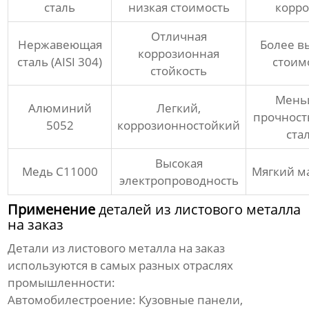
сталь
низкая стоимость
корр
Отличная
Нержавеющая
Более в
коррозионная
сталь (AISI 304)
стоим
стойкость
Мень
Алюминий
Легкий,
прочность
5052
коррозионностойкий
ста
Высокая
Медь C11000
Мягкий м
электропроводность
Применение
деталей из листового металла
на заказ
Детали из листового металла на заказ
используются в самых разных отраслях
промышленности:
Автомобилестроение:
Кузовные панели,