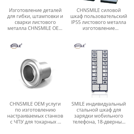
Изготовление деталей
CHNSMILE силовой
для гибки, штамповки и
шкаф пользовательский
сварки листового
IP55 листового металла
металла CHNSMILE OEM
изготовление
на заказ из
электрический шкаф
нержавеющей стали и
низкого напряжения
алюминиевых сплавов
шкаф распределения
CHNSMILE OEM услуги
SMILE индивидуальный
по изготовлению
стальной шкаф для
настраиваемых станков
зарядки мобильного
с ЧПУ для токарных и
телефона, 18-дверный
фрезерных деталей из
шкафчик для хранения
алюминия
телефона