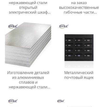
нержавеющей стали
на заказ
открытый
высококачественные
электрический шкаф
гибочные части
водонепроницаемый
нержавеющая сталь
электрические корпуса
листовой металл
пользовательские
продукты
услуги изготовления
Изготовление деталей
Металлический
из алюминиевых
почтовый ящик
сплавов и
нержавеющей стали
Штамповка листового
металла Лазерная резка
листового металла