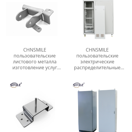
CHNSMILE
CHNSMILE
пользовательские
пользовательские
листового металла
электрические
изготовление услуг
распределительные
высокое качество
панели шкаф съемный
сварки частей
металл переключатель
Китайские поставщики
шкаф управления