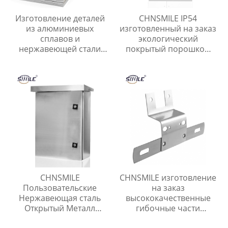
Изготовление деталей
CHNSMILE IP54
из алюминиевых
изготовленный на заказ
сплавов и
экологический
нержавеющей стали
покрытый порошком
Штамповка листового
электрический
металла Лазерная резка
металлический шкаф
листового металла
управления
CHNSMILE
CHNSMILE изготовление
Пользовательские
на заказ
Нержавеющая сталь
высококачественные
Открытый Металл
гибочные части
Электрическая Коробка
нержавеющая сталь