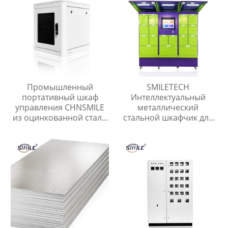
Промышленный
SMILETECH
портативный шкаф
Интеллектуальный
управления CHNSMILE
металлический
из оцинкованной стали
стальной шкафчик для
IP65 с
экспресс-посылок
водонепроницаемым
Открытый
наружным
интеллектуальный
электрическим
безопасный шкафчик
управлением
для хранения