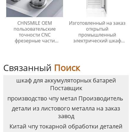
CHNSMILE OEM
Изготовленный на заказ
пользовательские
открытый
точности CNC
промышленный
фрезерные части
электрический шкаф
обработки
управления CHNSMILE
промышленных
OEM Металлический
металлических изделий
алюминиевый корпус
CNC обработки службы
главного выключателя с
Связанный
Поиск
защитой IP65
шкаф для аккумуляторных батарей
Поставщик
производство чпу метал Производитель
детали из листового металла на заказ
завод
Китай чпу токарной обработки деталей