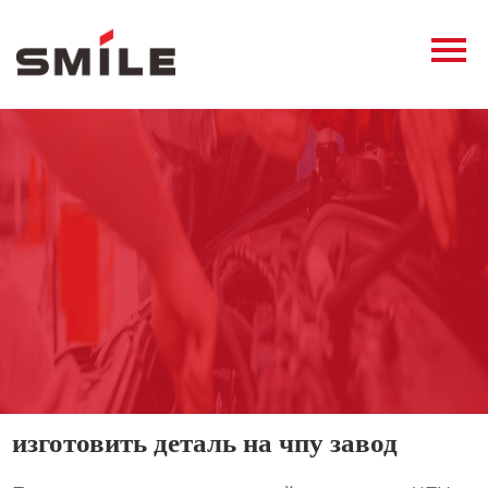
Главная
Продукция
Новости
О нас
Контакты
виде
изготовить деталь на чпу завод