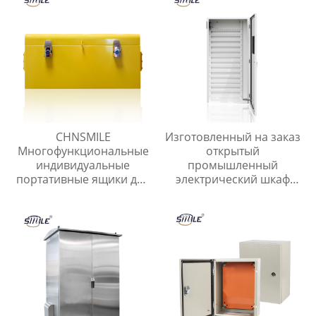
CHNSMILE
Изготовленный на заказ
Многофункциональные
открытый
индивидуальные
промышленный
портативные ящики для
электрический шкаф
хранения инструментов
управления CHNSMILE
для домашнего гаража.
OEM Металлический
Металлический ящик
алюминиевый корпус
для инструментов.
главного выключателя с
защитой IP65