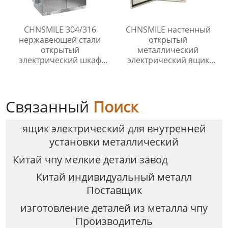
CHNSMILE 304/316
CHNSMILE настенный
нержавеющей стали
открытый
открытый
металлический
электрический шкаф
электрический ящик
водонепроницаемый
распределительный
электрические корпуса
ящик
пользовательские
услуги изготовления
Связанный
Поиск
ящик электрический для внутренней
установки металлический
Китай чпу мелкие детали завод
Китай индивидуальный металл
Поставщик
изготовление деталей из металла чпу
Производитель