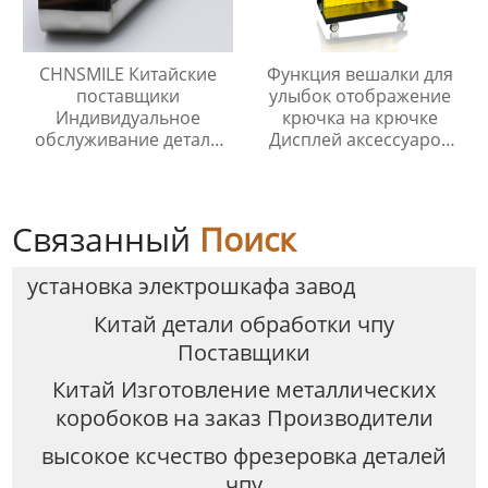
CHNSMILE Китайские
Функция вешалки для
поставщики
улыбок отображение
Индивидуальное
крючка на крючке
обслуживание детали
Дисплей аксессуаров
из листового металла
для инструментов и
сварочные детали
ногтевых пластин
Связанный
Поиск
установка электрошкафа завод
Китай детали обработки чпу
Поставщики
Китай Изготовление металлических
коробоков на заказ Производители
высокое ксчество фрезеровка деталей
чпу