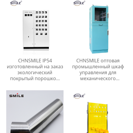
оборудования
металлические шкаф
питания
CHNSMILE IP54
CHNSMILE оптовая
изготовленный на заказ
промышленный шкаф
экологический
управления для
покрытый порошком
механического
электрический
производства связи и
металлический шкаф
транспорта с
управления
популярной скидкой