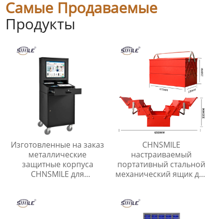
Самые Продаваемые
Продукты
Изготовленные на заказ
CHNSMILE
металлические
настраиваемый
защитные корпуса
портативный стальной
CHNSMILE для
механический ящик для
промышленных
хранения инструментов
компьютерных шкафов
консольный
штабелируемый
трехслойный ящик для