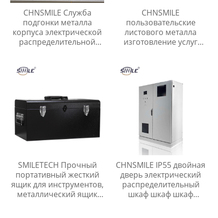
CHNSMILE Служба
CHNSMILE
подгонки металла
пользовательские
корпуса электрической
листового металла
распределительной
изготовление услуг
коробки электрический
высокое качество
ящик
сварки частей
Китайские поставщики
SMILETECH Прочный
CHNSMILE IP55 двойная
портативный жесткий
дверь электрический
ящик для инструментов,
распределительный
металлический ящик
шкаф шкаф шкаф
для инструментов,
питания
ящики для хранения
пользовательские