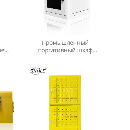
Промышленный
ие
портативный шкаф
 IP65
управления CHNSMILE из
оцинкованной стали IP65 с
али
водонепроницаемым
еские
наружным электрическим
в
управлением