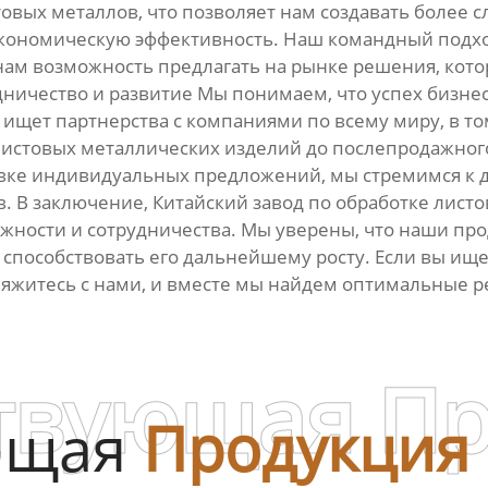
вых металлов, что позволяет нам создавать более с
экономическую эффективность. Наш командный подх
 нам возможность предлагать на рынке решения, ко
ничество и развитие Мы понимаем, что успех бизнес
 ищет партнерства с компаниями по всему миру, в т
а листовых металлических изделий до послепродажно
овке индивидуальных предложений, мы стремимся к
. В заключение, Китайский завод по обработке листо
жности и сотрудничества. Мы уверены, что наши прод
 способствовать его дальнейшему росту. Если вы ище
вяжитесь с нами, и вместе мы найдем оптимальные р
твующая П
ющая
Продукция