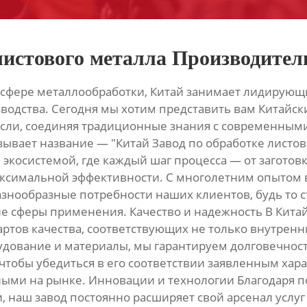
листового металла Производител
сфере металлообработки, Китай занимает лидирующие
одства. Сегодня мы хотим представить вам Китайски
асли, соединяя традиционные знания с современным
зывает название — "Китай Завод по обработке листов
 экосистемой, где каждый шаг процесса — от загото
аксимальной эффективности. С многолетним опытом 
знообразные потребности наших клиентов, будь то с
сферы применения. Качество и надежность В Китайс
артов качества, соответствующих не только внутре
удование и материалы, мы гарантируем долговечнос
чтобы убедиться в его соответствии заявленным хара
ными на рынке. Инновации и технологии Благодаря 
, наш завод постоянно расширяет свой арсенал услу