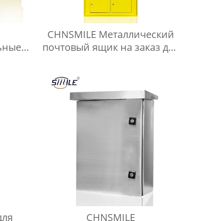
CHNSMILE Металлический
ьные
почтовый ящик на заказ для
е
улицы с почтой для
 для
квартиры Наружный
ов для
почтовый ящик с навесом
а.
к для
для
CHNSMILE