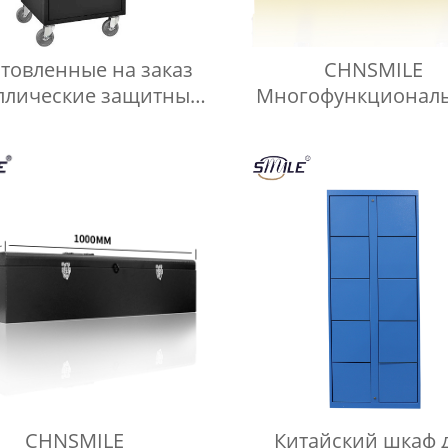
товленные на заказ
CHNSMILE
ллические защитные
Многофункционал
пуса CHNSMILE для
индивидуальны
промышленных
портативные ящики
пьютерных шкафов
хранения инструмент
домашнего гараж
Металлический ящи
инструментов.
CHNSMILE
Китайский шкаф 