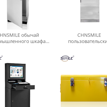
HNSMILE обычай
CHNSMILE
мышленного шкафа
пользовательск
и конструкции шкафа
водонепроницаемый
власти оболочки
IP66 SS316/304
нержавеющей ст
наружные электрич
шкафы корпусо