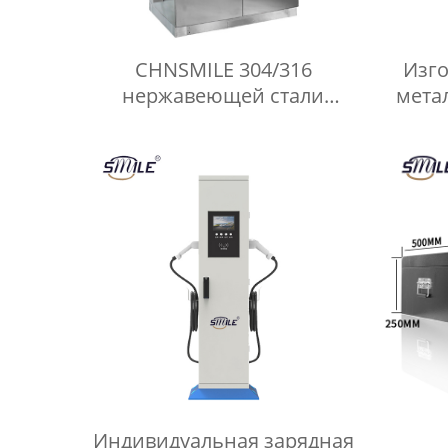
CHNSMILE 304/316
Изго
нержавеющей стали
мета
открытый электрический
кор
шкаф водонепроницаемый
электрические корпуса
ком
пользовательские услуги
изготовления
Индивидуальная зарядная