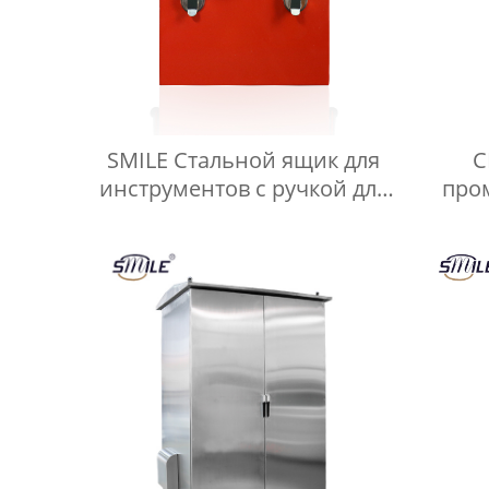
SMILE Стальной ящик для
C
инструментов с ручкой для
про
переноски.
власт