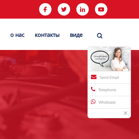




о нас
контакты
виде

Send Email
Telephone
Whatsapp