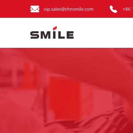


Главная
vip.sales@chnsmile.com
+86 
Продукция
Новости
О нас
Контакты
виде