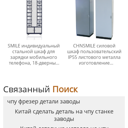
SMILE индивидуальный
CHNSMILE силовой
стальной шкаф для
шкаф пользовательский
зарядки мобильного
IP55 листового металла
телефона, 18-дверный
изготовление
шкафчик для хранения
электрический шкаф
телефона
низкого напряжения
шкаф распределения
Связанный
Поиск
чпу фрезер детали заводы
Китай сделать деталь на чпу станке
заводы