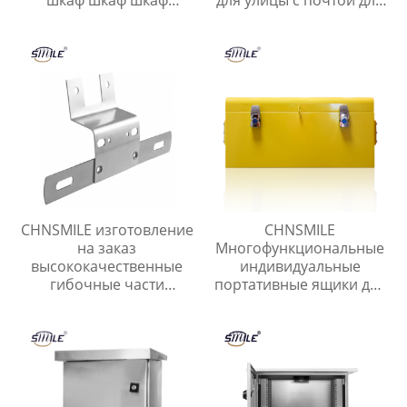
шкаф шкаф шкаф
для улицы с почтой для
питания
квартиры Наружный
пользовательские
почтовый ящик с
металлические шкаф
навесом
питания
CHNSMILE изготовление
CHNSMILE
на заказ
Многофункциональные
высококачественные
индивидуальные
гибочные части
портативные ящики для
нержавеющая сталь
хранения инструментов
листовой металл
для домашнего гаража.
продукты
Металлический ящик
для инструментов.