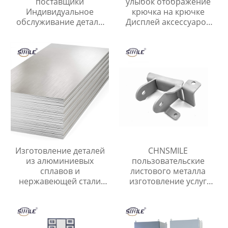
поставщики
улыбок отображение
Индивидуальное
крючка на крючке
обслуживание детали
Дисплей аксессуаров
из листового металла
для инструментов и
сварочные детали
ногтевых пластин
Изготовление деталей
CHNSMILE
из алюминиевых
пользовательские
сплавов и
листового металла
нержавеющей стали
изготовление услуг
Штамповка листового
высокое качество
металла Лазерная резка
сварки частей
листового металла
Китайские поставщики