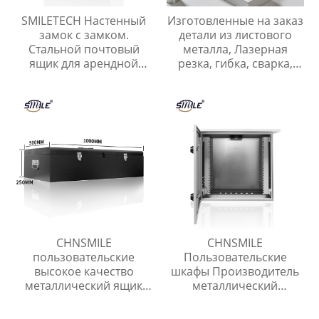
SMILETECH Настенный
Изготовленные на заказ
замок с замком.
детали из листового
Стальной почтовый
металла, Лазерная
ящик для арендной
резка, гибка, сварка,
платы, почты, ключей,
Нестандартные детали
наличных, чеков.
из нержавеющей и
Металлический
углеродистой стали
уличный почтовый
ящик.
CHNSMILE
CHNSMILE
пользовательские
Пользовательские
высокое качество
шкафы Производитель
металлический ящик
металлический
для инструментов с
распределительный
ручкой лоток гараж
ящик