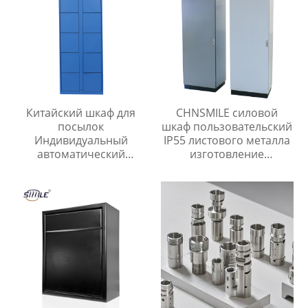
для хранения
Китайский шкаф для
CHNSMILE силовой
посылок
шкаф пользовательский
Индивидуальный
IP55 листового металла
автоматический
изготовление
электронный шкаф для
электрический шкаф
доставки посылок
низкого напряжения
шкаф распределения