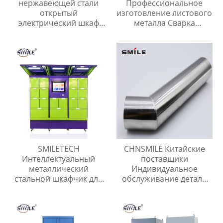
нержавеющей стали
Профессиональное
открытый
изготовление листового
электрический шкаф
металла Сварка
водонепроницаемый
металлических
электрические корпуса
корпусов и рам Услуги
пользовательские
по изготовлению
услуги изготовления
листового металла
SMILETECH
CHNSMILE Китайские
Интеллектуальный
поставщики
металлический
Индивидуальное
стальной шкафчик для
обслуживание детали
экспресс-посылок
из листового металла
Открытый
сварочные детали
интеллектуальный
безопасный шкафчик