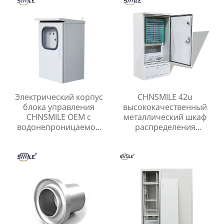
Электрический корпус
CHNSMILE 42u
блока управления
высококачественный
CHNSMILE OEM с
металлический шкаф
водонепроницаемой
распределения
двойной дверью,
открытый сетевой шкаф
защищенный от
атмосферных
воздействий