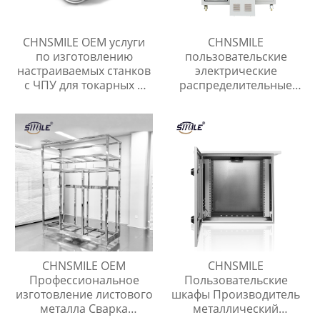
CHNSMILE OEM услуги
CHNSMILE
по изготовлению
пользовательские
настраиваемых станков
электрические
с ЧПУ для токарных и
распределительные
фрезерных деталей из
панели шкаф съемный
алюминия
металл переключатель
шкаф управления
CHNSMILE OEM
CHNSMILE
Профессиональное
Пользовательские
изготовление листового
шкафы Производитель
металла Сварка
металлический