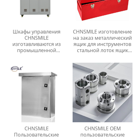
Шкафы управления
CHNSMILE изготовление
CHNSMILE
на заказ металлический
изготавливаются из
ящик для инструментов
промышленной
стальной лоток ящик
оцинкованной стали,
для инструментов гараж
алюминиевых сплавов
портативный ящик для
и нержавеющей стали.
хранения инструментов
CHNSMILE
CHNSMILE OEM
Пользовательские
пользовательские