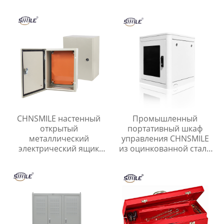
металлических
распределительный
корпусов и рам Услуги
ящик
по изготовлению
листового металла
CHNSMILE настенный
Промышленный
открытый
портативный шкаф
металлический
управления CHNSMILE
электрический ящик
из оцинкованной стали
распределительный
IP65 с
ящик
водонепроницаемым
наружным
электрическим
управлением