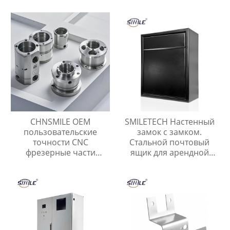
высокое качество
квартиры Наружный
сварки частей
почтовый ящик с
Китайские поставщики
навесом
CHNSMILE OEM
SMILETECH Настенный
пользовательские
замок с замком.
точности CNC
Стальной почтовый
фрезерные части
ящик для арендной
обработки
платы, почты, ключей,
промышленных
наличных, чеков.
металлических изделий
Металлический
CNC обработки службы
уличный почтовый
ящик.