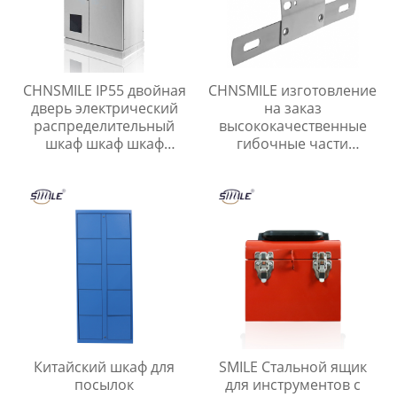
CHNSMILE IP55 двойная
CHNSMILE изготовление
дверь электрический
на заказ
распределительный
высококачественные
шкаф шкаф шкаф
гибочные части
питания
нержавеющая сталь
пользовательские
листовой металл
металлические шкаф
продукты
питания
Китайский шкаф для
SMILE Стальной ящик
посылок
для инструментов с