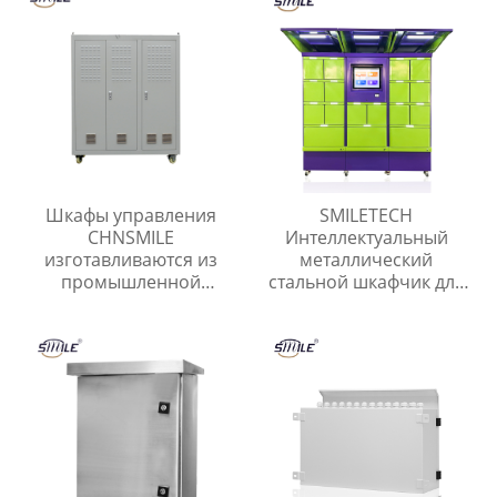
Шкафы управления
SMILETECH
CHNSMILE
Интеллектуальный
изготавливаются из
металлический
промышленной
стальной шкафчик для
оцинкованной стали,
экспресс-посылок
алюминиевых сплавов
Открытый
и нержавеющей стали.
интеллектуальный
безопасный шкафчик
для хранения