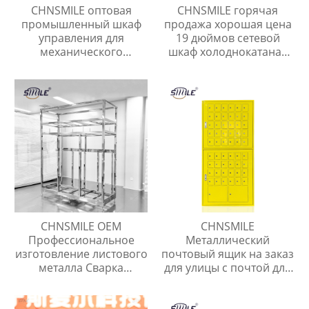
CHNSMILE оптовая
CHNSMILE горячая
промышленный шкаф
продажа хорошая цена
управления для
19 дюймов сетевой
механического
шкаф холоднокатаная
производства связи и
сталь стойки сервера
транспорта с
сетевые установки
популярной скидкой
CHNSMILE OEM
CHNSMILE
Профессиональное
Металлический
изготовление листового
почтовый ящик на заказ
металла Сварка
для улицы с почтой для
металлических
квартиры Наружный
корпусов и рам Услуги
почтовый ящик с
по изготовлению
навесом