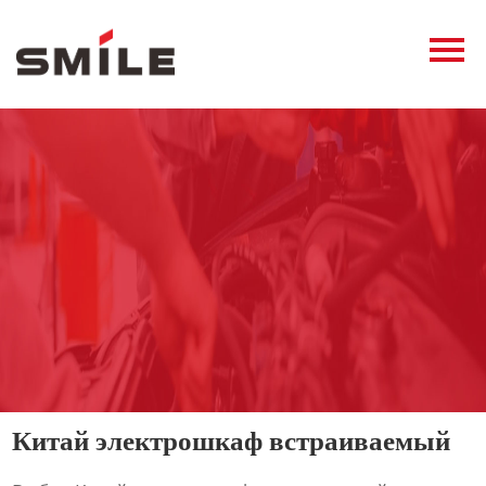
Главная
Продукция
Новости
О нас
Контакты
виде
Китай электрошкаф встраиваемый