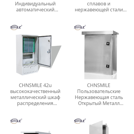
Индивидуальный
сплавов и
автоматический
нержавеющей стали
электронный шкаф для
Штамповка листового
доставки посылок
металла Лазерная резка
листового металла
CHNSMILE 42u
CHNSMILE
высококачественный
Пользовательские
металлический шкаф
Нержавеющая сталь
распределения
Открытый Металл
открытый сетевой шкаф
Электрическая Коробка
Коробка Разъема