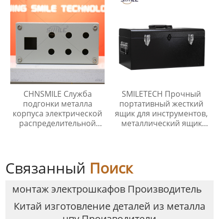
листового металла
CHNSMILE Служба
SMILETECH Прочный
подгонки металла
портативный жесткий
корпуса электрической
ящик для инструментов,
распределительной
металлический ящик
коробки электрический
для инструментов,
ящик
ящики для хранения
оборудования
Связанный
Поиск
монтаж электрошкафов Производитель
Китай изготовление деталей из металла
чпу Производители