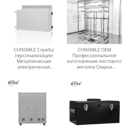
услуги изготовления
CHNSMILE Служба
CHNSMILE OEM
персонализации
Профессиональное
Металлическая
изготовление листового
электрическая
металла Сварка
распределительная
металлических
коробка
корпусов и рам Услуги
по изготовлению
листового металла