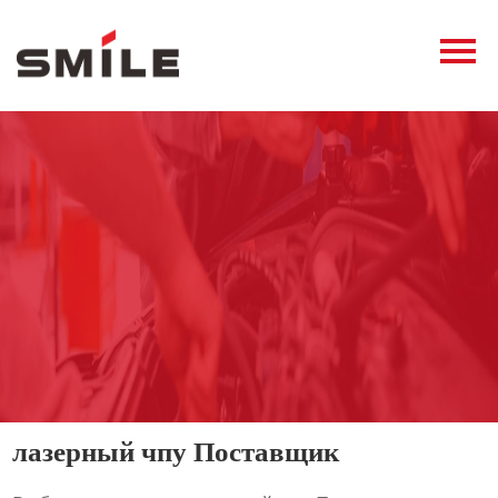
Главная
Продукция
Новости
О нас
Контакты
виде
лазерный чпу Поставщик