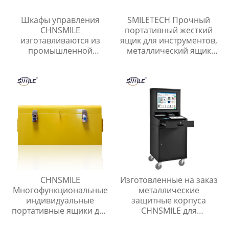
Шкафы управления
SMILETECH Прочный
CHNSMILE
портативный жесткий
изготавливаются из
ящик для инструментов,
промышленной
металлический ящик
оцинкованной стали,
для инструментов,
алюминиевых сплавов
ящики для хранения
и нержавеющей стали.
оборудования
CHNSMILE
Изготовленные на заказ
Многофункциональные
металлические
индивидуальные
защитные корпуса
портативные ящики для
CHNSMILE для
хранения инструментов
промышленных