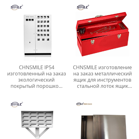
для домашнего гаража.
компьютерных шкафов
Металлический ящик
для инструментов.
CHNSMILE IP54
CHNSMILE изготовление
изготовленный на заказ
на заказ металлический
экологический
ящик для инструментов
покрытый порошком
стальной лоток ящик
электрический
для инструментов гараж
металлический шкаф
портативный ящик для
управления
хранения инструментов