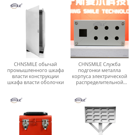
OEM Металлический
металлический шкаф
алюминиевый корпус
управления
главного выключателя с
защитой IP65
CHNSMILE обычай
CHNSMILE Служба
промышленного шкафа
подгонки металла
власти конструкции
корпуса электрической
шкафа власти оболочки
распределительной
коробки электрический
ящик