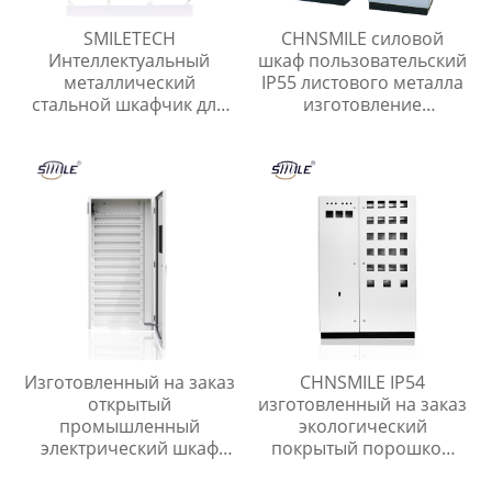
SMILETECH
CHNSMILE силовой
Интеллектуальный
шкаф пользовательский
металлический
IP55 листового металла
стальной шкафчик для
изготовление
экспресс-посылок
электрический шкаф
Открытый
низкого напряжения
интеллектуальный
шкаф распределения
безопасный шкафчик
для хранения
Изготовленный на заказ
CHNSMILE IP54
открытый
изготовленный на заказ
промышленный
экологический
электрический шкаф
покрытый порошком
управления CHNSMILE
электрический