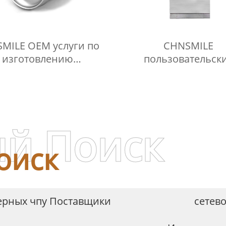
MILE OEM услуги по
CHNSMILE
изготовлению
пользовательск
раиваемых станков с
водонепроницаемый
У для токарных и
IP66 SS316/304
зерных деталей из
нержавеющей ст
алюминия
наружные электрич
шкафы корпусо
й Поиск
оиск
зерных чпу Поставщики
сетев