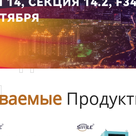
родаваемы
ы
ваемые
Продук