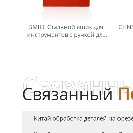
SMILE Стальной ящик для
CHNS
инструментов с ручкой для
переноски.
наст
ЧП
фре
Связанны
Связанный
П
Китай обработка деталей на фре