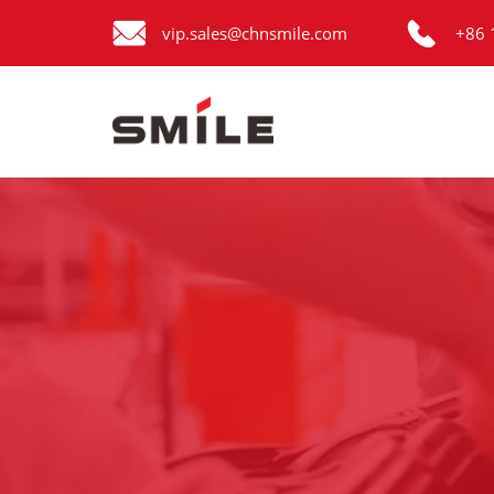


Главная
vip.sales@chnsmile.com
+86 
Продукция
Новости
О нас
Контакты
виде