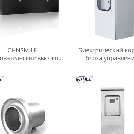
CHNSMILE
Электрический ко
овательские высокое
блока управлен
ство металлический
CHNSMILE OEM 
 для инструментов с
водонепроницае
учкой лоток гараж
двойной дверью
ативный инструмент
защищенный о
щик для хранения
атмосферных воздей