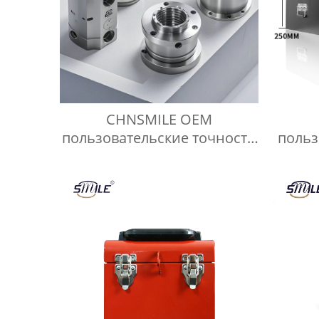
CHNSMILE OEM
пользовательские точности
польз
CNC фрезерные части
каче
обработки промышленных
ящик
металлических изделий
р
CNC обработки службы
порт
я