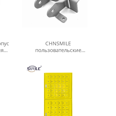
рпус
CHNSMILE
ия
пользовательские
с
листового металла
мой
изготовление услуг высокое
,
качество сварки частей
т
Китайские поставщики
ствий