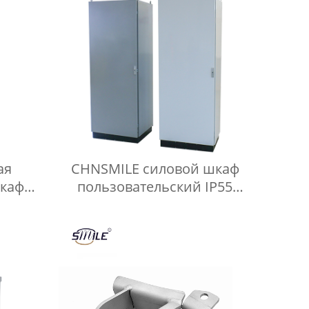
ая
CHNSMILE силовой шкаф
каф
пользовательский IP55
я
листового металла
изготовление
и и
электрический шкаф
ярной
низкого напряжения шкаф
распределения