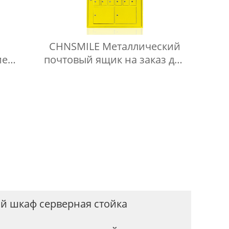
CHNSMILE Металлический
ие
почтовый ящик на заказ для
 IP65
улицы с почтой для
квартиры Наружный
али
почтовый ящик с навесом
еские
в
ой шкаф серверная стойка