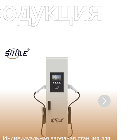
родукция
C
Индивидуальная зарядная станция для