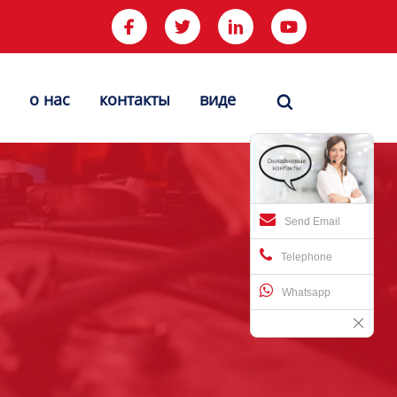




о нас
контакты
виде

Send Email
Telephone
Whatsapp