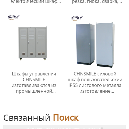
электрический шкаф
резка, гибка, сварка,
управления CHNSMILE
Нестандартные детали
OEM Металлический
из нержавеющей и
алюминиевый корпус
углеродистой стали
главного выключателя с
защитой IP65
Шкафы управления
CHNSMILE силовой
CHNSMILE
шкаф пользовательский
изготавливаются из
IP55 листового металла
промышленной
изготовление
оцинкованной стали,
электрический шкаф
алюминиевых сплавов
низкого напряжения
и нержавеющей стали.
шкаф распределения
Связанный
Поиск