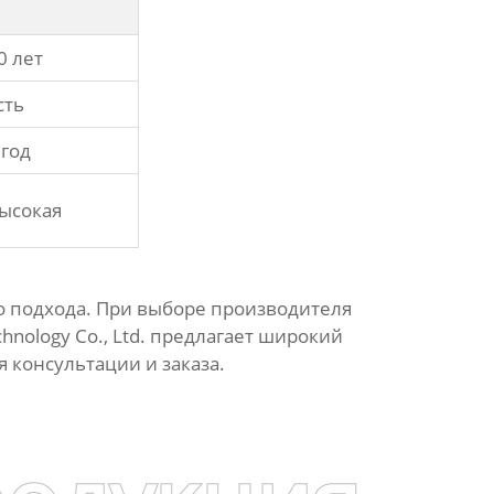
0 лет
сть
 год
ысокая
о подхода. При выборе производителя
hnology Co., Ltd.
предлагает широкий
 консультации и заказа.