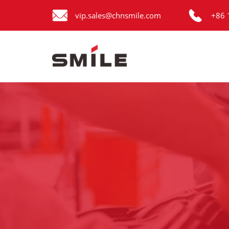


Главная
vip.sales@chnsmile.com
+86 
Продукция
Новости
О нас
Контакты
виде