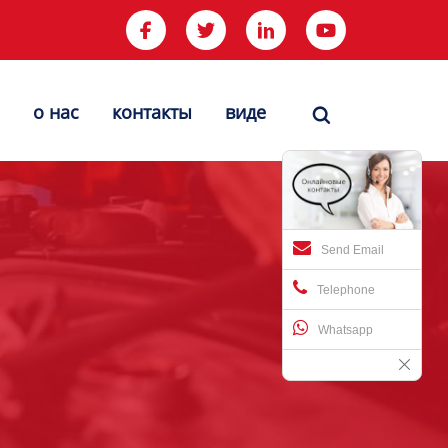




о нас
контакты
виде

Send Email
Telephone
Whatsapp