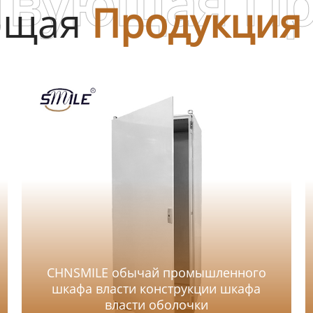
твующая П
ющая
Продукция
CHNSMILE обычай промышленного
шкафа власти конструкции шкафа
власти оболочки