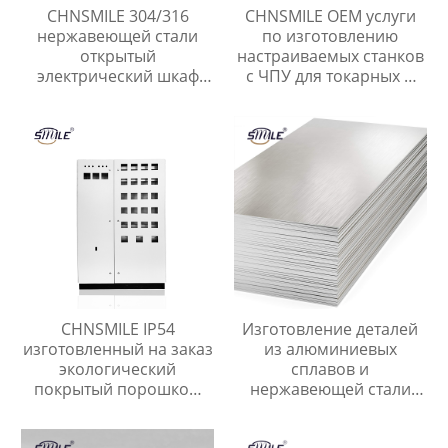
CHNSMILE 304/316
CHNSMILE OEM услуги
нержавеющей стали
по изготовлению
открытый
настраиваемых станков
электрический шкаф
с ЧПУ для токарных и
водонепроницаемый
фрезерных деталей из
электрические корпуса
алюминия
пользовательские
услуги изготовления
CHNSMILE IP54
Изготовление деталей
изготовленный на заказ
из алюминиевых
экологический
сплавов и
покрытый порошком
нержавеющей стали
электрический
Штамповка листового
металлический шкаф
металла Лазерная резка