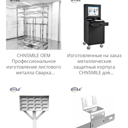
управления
листового металла
CHNSMILE OEM
Изготовленные на заказ
Профессиональное
металлические
изготовление листового
защитные корпуса
металла Сварка
CHNSMILE для
металлических
промышленных
корпусов и рам Услуги
компьютерных шкафов
по изготовлению
листового металла