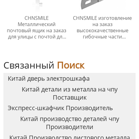
CHNSMILE
CHNSMILE изготовление
Металлический
на заказ
почтовый ящик на заказ
высококачественные
для улицы с почтой для
гибочные части
квартиры Наружный
нержавеющая сталь
почтовый ящик с
листовой металл
навесом
продукты
Связанный
Поиск
Китай дверь электрошкафа
Китай детали из металла на чпу
Поставщик
Экспресс-шкафчик Производитель
Китай производство деталей чпу
Производители
Китай Производство листового металла