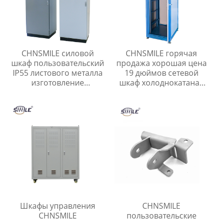
CHNSMILE силовой
CHNSMILE горячая
шкаф пользовательский
продажа хорошая цена
IP55 листового металла
19 дюймов сетевой
изготовление
шкаф холоднокатаная
электрический шкаф
сталь стойки сервера
низкого напряжения
сетевые установки
шкаф распределения
Шкафы управления
CHNSMILE
CHNSMILE
пользовательские