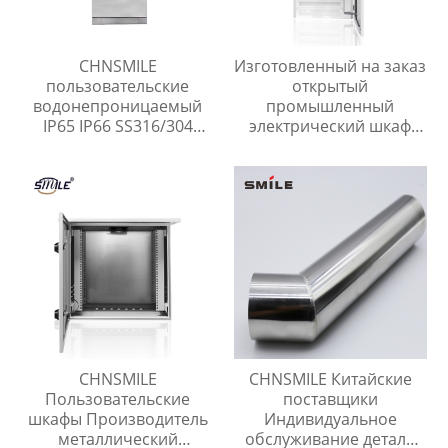
CHNSMILE
Изготовленный на заказ
пользовательские
открытый
водонепроницаемый
промышленный
IP65 IP66 SS316/304
электрический шкаф
нержавеющей стали
управления CHNSMILE
наружные
OEM Металлический
электрические шкафы
алюминиевый корпус
корпусов
главного выключателя с
защитой IP65
CHNSMILE
CHNSMILE Китайские
Пользовательские
поставщики
шкафы Производитель
Индивидуальное
металлический
обслуживание детали