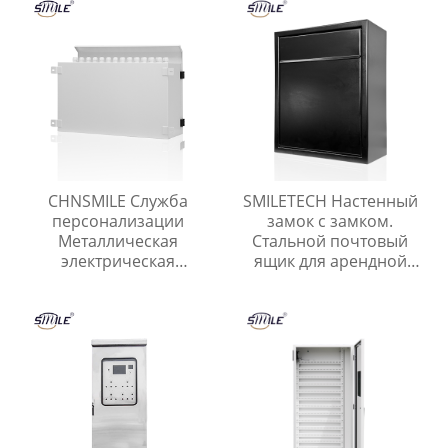
CHNSMILE Служба
SMILETECH Настенный
персонализации
замок с замком.
Металлическая
Стальной почтовый
электрическая
ящик для арендной
распределительная
платы, почты, ключей,
коробка
наличных, чеков.
Металлический
уличный почтовый
ящик.