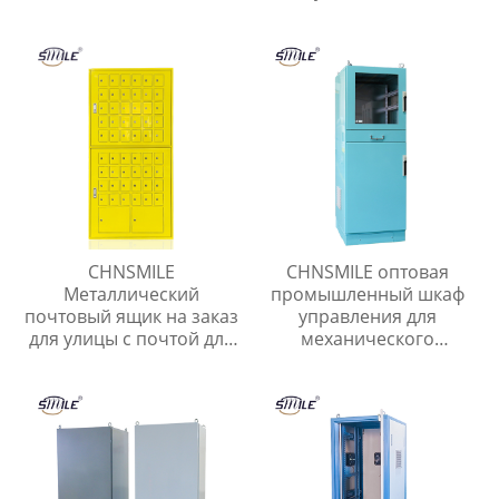
распределительный
из листового металла
ящик
сварочные детали
CHNSMILE
CHNSMILE оптовая
Металлический
промышленный шкаф
почтовый ящик на заказ
управления для
для улицы с почтой для
механического
квартиры Наружный
производства связи и
почтовый ящик с
транспорта с
навесом
популярной скидкой