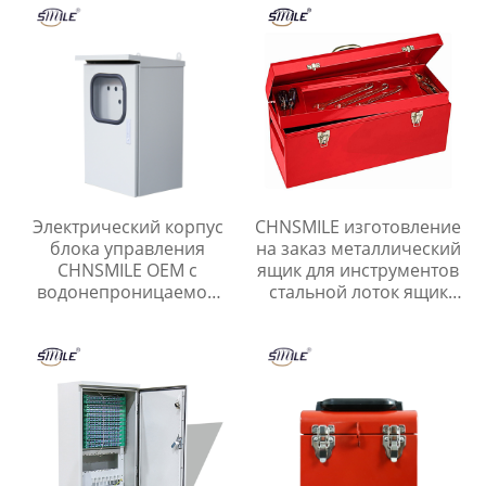
металлические шкаф
питания
Электрический корпус
CHNSMILE изготовление
блока управления
на заказ металлический
CHNSMILE OEM с
ящик для инструментов
водонепроницаемой
стальной лоток ящик
двойной дверью,
для инструментов гараж
защищенный от
портативный ящик для
атмосферных
хранения инструментов
воздействий