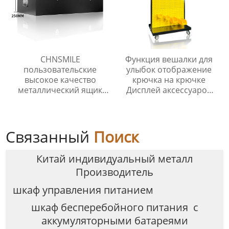
CHNSMILE
Функция вешалки для
пользовательские
улыбок отображение
высокое качество
крючка на крючке
металлический ящик
Дисплей аксессуаров
для инструментов с
для инструментов и
ручкой лоток гараж
ногтевых пластин
портативный
инструмент ящик для
Связанный
Поиск
хранения
Китай индивидуальный металл
Производитель
шкаф управления питанием
шкаф бесперебойного питания с
аккумуляторными батареями