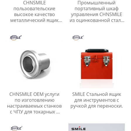
CHNSMILE
Промышленный
пользовательские
портативный шкаф
высокое качество
управления CHNSMILE
металлический ящик
из оцинкованной стали
для инструментов с
IP65 с
ручкой лоток гараж
водонепроницаемым
портативный
наружным
инструмент ящик для
электрическим
хранения
управлением
CHNSMILE OEM услуги
SMILE Стальной ящик
по изготовлению
для инструментов с
настраиваемых станков
ручкой для переноски.
с ЧПУ для токарных и
фрезерных деталей из
алюминия