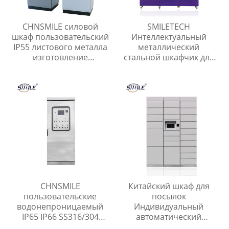
CHNSMILE силовой
SMILETECH
шкаф пользовательский
Интеллектуальный
IP55 листового металла
металлический
изготовление
стальной шкафчик для
электрический шкаф
экспресс-посылок
низкого напряжения
Открытый
шкаф распределения
интеллектуальный
безопасный шкафчик
для хранения
CHNSMILE
Китайский шкаф для
пользовательские
посылок
водонепроницаемый
Индивидуальный
IP65 IP66 SS316/304
автоматический
нержавеющей стали
электронный шкаф для