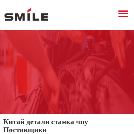
Главная
Продукция
Новости
О нас
Контакты
виде
Китай детали станка чпу
Поставщики