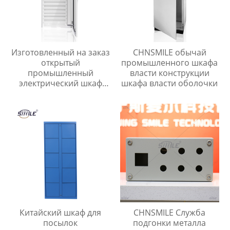
Изготовленный на заказ
CHNSMILE обычай
открытый
промышленного шкафа
промышленный
власти конструкции
электрический шкаф
шкафа власти оболочки
управления CHNSMILE
OEM Металлический
алюминиевый корпус
главного выключателя с
защитой IP65
Китайский шкаф для
CHNSMILE Служба
посылок
подгонки металла