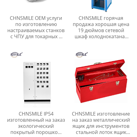
CHNSMILE OEM услуги
CHNSMILE горячая
по изготовлению
продажа хорошая цена
настраиваемых станков
19 дюймов сетевой
с ЧПУ для токарных и
шкаф холоднокатаная
фрезерных деталей из
сталь стойки сервера
алюминия
сетевые установки
CHNSMILE IP54
CHNSMILE изготовление
изготовленный на заказ
на заказ металлический
экологический
ящик для инструментов
покрытый порошком
стальной лоток ящик