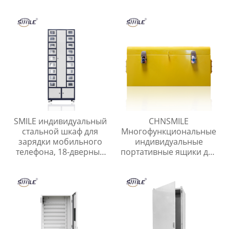
электрический
для инструментов гараж
металлический шкаф
портативный ящик для
управления
хранения инструментов
SMILE индивидуальный
CHNSMILE
стальной шкаф для
Многофункциональные
зарядки мобильного
индивидуальные
телефона, 18-дверный
портативные ящики для
шкафчик для хранения
хранения инструментов
телефона
для домашнего гаража.
Металлический ящик
для инструментов.