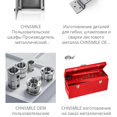
CHNSMILE
Изготовление деталей
Пользовательские
для гибки, штамповки и
шкафы Производитель
сварки листового
металлический
металла CHNSMILE OEM
распределительный
на заказ из
ящик
нержавеющей стали и
алюминиевых сплавов
CHNSMILE OEM
CHNSMILE изготовление
пользовательские
на заказ металлический