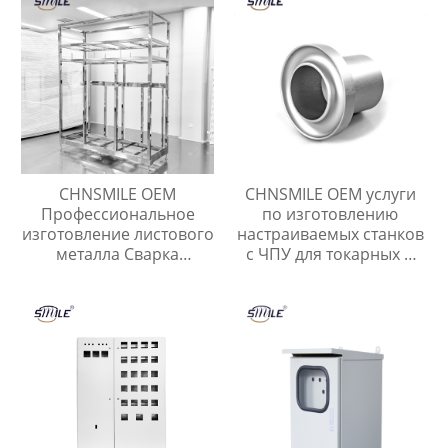
CHNSMILE OEM
CHNSMILE OEM услуги
Профессиональное
по изготовлению
изготовление листового
настраиваемых станков
металла Сварка
с ЧПУ для токарных и
металлических
фрезерных деталей из
корпусов и рам Услуги
алюминия
по изготовлению
листового металла