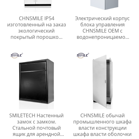
CHNSMILE IP54
Электрический корпус
изготовленный на заказ
блока управления
экологический
CHNSMILE OEM с
покрытый порошком
водонепроницаемой
электрический
двойной дверью,
металлический шкаф
защищенный от
управления
атмосферных
воздействий
SMILETECH Настенный
CHNSMILE обычай
замок с замком.
промышленного шкафа
Стальной почтовый
власти конструкции
ящик для арендной
шкафа власти оболочки