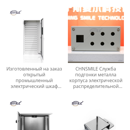
платы, почты, ключей,
наличных, чеков.
Металлический
уличный почтовый
ящик.
Изготовленный на заказ
CHNSMILE Служба
открытый
подгонки металла
промышленный
корпуса электрической
электрический шкаф
распределительной
управления CHNSMILE
коробки электрический
OEM Металлический
ящик
алюминиевый корпус
главного выключателя с
защитой IP65