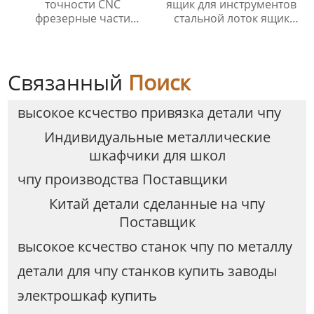
точности CNC
ящик для инструментов
фрезерные части
стальной лоток ящик
обработки
для инструментов гараж
промышленных
портативный ящик для
металлических изделий
хранения инструментов
CNC обработки службы
Связанный
Поиск
высокое ксчество привязка детали чпу
Индивидуальные металлические
шкафчики для школ
чпу производства Поставщики
Китай детали сделанные на чпу
Поставщик
высокое ксчество станок чпу по металлу
детали для чпу станков купить заводы
электрошкаф купить