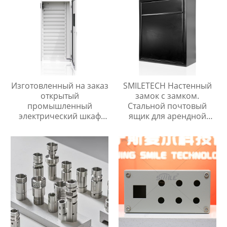
Изготовленный на заказ
SMILETECH Настенный
открытый
замок с замком.
промышленный
Стальной почтовый
электрический шкаф
ящик для арендной
управления CHNSMILE
платы, почты, ключей,
OEM Металлический
наличных, чеков.
алюминиевый корпус
Металлический
главного выключателя с
уличный почтовый
защитой IP65
ящик.