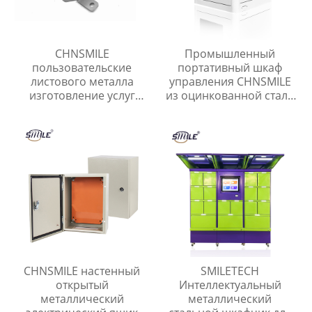
CHNSMILE
Промышленный
пользовательские
портативный шкаф
листового металла
управления CHNSMILE
изготовление услуг
из оцинкованной стали
высокое качество
IP65 с
сварки частей
водонепроницаемым
Китайские поставщики
наружным
электрическим
управлением
CHNSMILE настенный
SMILETECH
открытый
Интеллектуальный
металлический
металлический