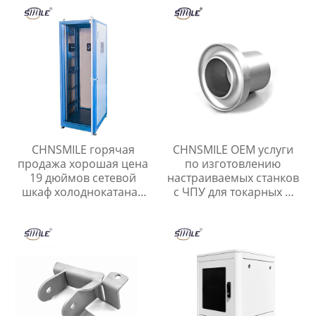
CHNSMILE горячая
CHNSMILE OEM услуги
продажа хорошая цена
по изготовлению
19 дюймов сетевой
настраиваемых станков
шкаф холоднокатаная
с ЧПУ для токарных и
сталь стойки сервера
фрезерных деталей из
сетевые установки
алюминия