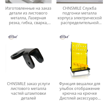
Изготовленные на заказ
CHNSMILE Служба
детали из листового
подгонки металла
металла, Лазерная
корпуса электрической
резка, гибка, сварка,
распределительной
Нестандартные детали
коробки электрический
из нержавеющей и
ящик
углеродистой стали
CHNSMILE заказ услуги
Функция вешалки для
листового металла
улыбок отображение
частей штамповки
крючка на крючке
деталей
Дисплей аксессуаров
для инструментов и
ногтевых пластин