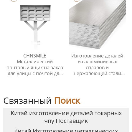
CHNSMILE
Изготовление деталей
Металлический
из алюминиевых
почтовый ящик на заказ
сплавов и
для улицы с почтой для
нержавеющей стали
квартиры Наружный
Штамповка листового
почтовый ящик с
металла Лазерная резка
навесом
листового металла
Связанный
Поиск
Китай изготовление деталей токарных
чпу Поставщик
Китай Изготовление металлических