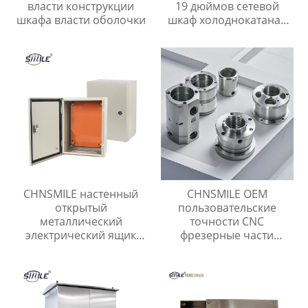
власти конструкции
19 дюймов сетевой
шкафа власти оболочки
шкаф холоднокатаная
сталь стойки сервера
сетевые установки
CHNSMILE настенный
CHNSMILE OEM
открытый
пользовательские
металлический
точности CNC
электрический ящик
фрезерные части
распределительный
обработки
ящик
промышленных
металлических изделий
CNC обработки службы