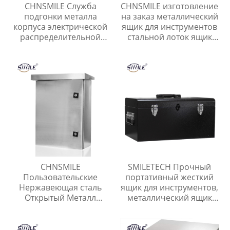
CHNSMILE Служба
CHNSMILE изготовление
подгонки металла
на заказ металлический
корпуса электрической
ящик для инструментов
распределительной
стальной лоток ящик
коробки электрический
для инструментов гараж
ящик
портативный ящик для
хранения инструментов
CHNSMILE
SMILETECH Прочный
Пользовательские
портативный жесткий
Нержавеющая сталь
ящик для инструментов,
Открытый Металл
металлический ящик
Электрическая Коробка
для инструментов,
Коробка Разъема
ящики для хранения
оборудования