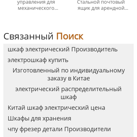
управления для
Стальной почтовый
механического
ящик для арендной
производства связи и
платы, почты, ключей,
транспорта с
наличных, чеков.
популярной скидкой
Металлический
уличный почтовый
Связанный
Поиск
ящик.
шкаф электрический Производитель
электрошкаф купить
Изготовленный по индивидуальному
заказу в Китае
электрический распределительный
шкаф
Китай шкаф электрический цена
Шкафы для хранения
чпу фрезер детали Производители