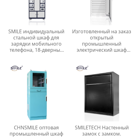
SMILE индивидуальный
Изготовленный на заказ
стальной шкаф для
открытый
зарядки мобильного
промышленный
телефона, 18-дверный
электрический шкаф
шкафчик для хранения
управления CHNSMILE
телефона
OEM Металлический
алюминиевый корпус
главного выключателя с
защитой IP65
CHNSMILE оптовая
SMILETECH Настенный
промышленный шкаф
замок с замком.