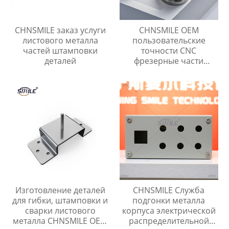
CHNSMILE заказ услуги
CHNSMILE OEM
листового металла
пользовательские
частей штамповки
точности CNC
деталей
фрезерные части
обработки
промышленных
металлических изделий
CNC обработки службы
Изготовление деталей
CHNSMILE Служба
для гибки, штамповки и
подгонки металла
сварки листового
корпуса электрической
металла CHNSMILE OEM
распределительной