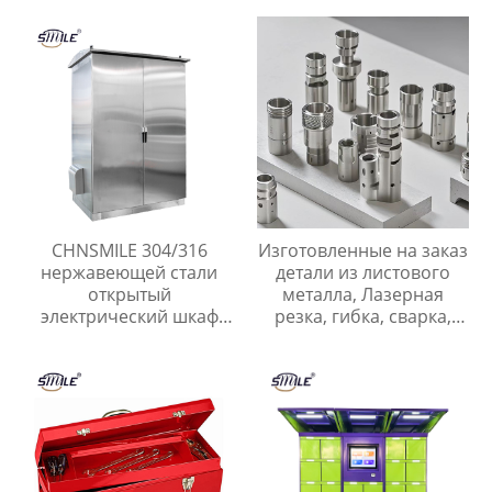
алюминиевых сплавов
низкого напряжения
и нержавеющей стали.
шкаф распределения
CHNSMILE 304/316
Изготовленные на заказ
нержавеющей стали
детали из листового
открытый
металла, Лазерная
электрический шкаф
резка, гибка, сварка,
водонепроницаемый
Нестандартные детали
электрические корпуса
из нержавеющей и
пользовательские
углеродистой стали
услуги изготовления