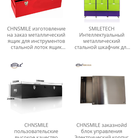
CHNSMILE изготовление
SMILETECH
на заказ металлический
Интеллектуальный
ящик для инструментов
металлический
стальной лоток ящик
стальной шкафчик для
для инструментов гараж
экспресс-посылок
портативный ящик для
Открытый
хранения инструментов
интеллектуальный
безопасный шкафчик
для хранения
CHNSMILE
CHNSMILE заказнойd
пользовательские
блок управления
высокое качество
Электрический корпус