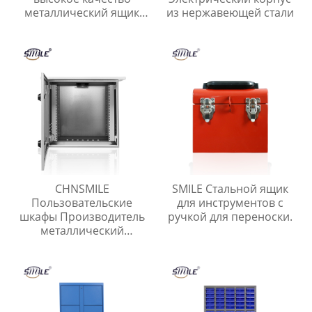
металлический ящик
из нержавеющей стали
для инструментов с
ручкой лоток гараж
портативный
инструмент ящик для
хранения
CHNSMILE
SMILE Стальной ящик
Пользовательские
для инструментов с
шкафы Производитель
ручкой для переноски.
металлический
распределительный
ящик