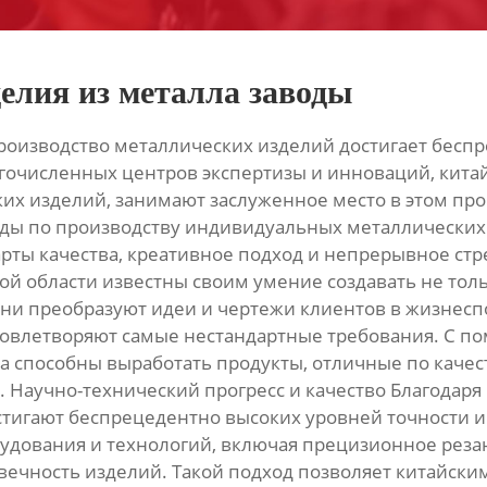
елия из металла заводы
оизводство металлических изделий достигает беспр
гочисленных центров экспертизы и инноваций, кита
х изделий, занимают заслуженное место в этом про
ды по производству индивидуальных металлических из
ты качества, креативное подход и непрерывное стр
ой области известны своим умение создавать не тол
и преобразуют идеи и чертежи клиентов в жизнеспо
овлетворяют самые нестандартные требования. С п
 способны выработать продукты, отличные по качест
. Научно-технический прогресс и качество Благодар
остигают беспрецедентно высоких уровней точности 
дования и технологий, включая прецизионное резани
вечность изделий. Такой подход позволяет китайски