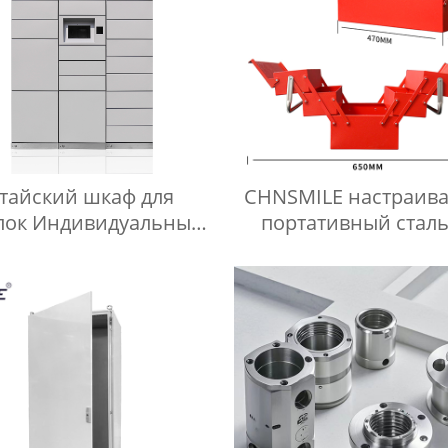
тайский шкаф для
CHNSMILE настраив
лок Индивидуальный
портативный стал
автоматический
механический ящик
ктронный шкаф для
хранения инструме
оставки посылок
консольный
штабелируемы
трехслойный ящик
инструментов