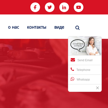




о нас
контакты
виде

Send Email
Telephone
Whatsapp