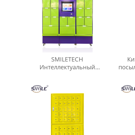
SMILETECH
Ки
Интеллектуальный
посы
металлический стальной
шкафчик для экспресс-
эле
посылок Открытый
д
интеллектуальный
безопасный шкафчик для
хранения