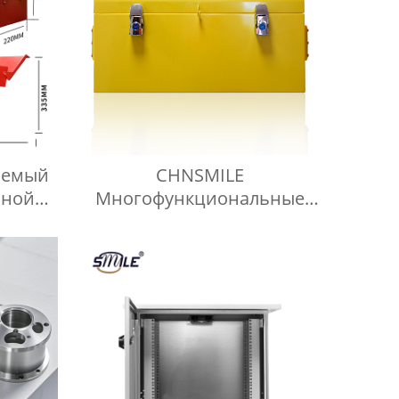
аемый
CHNSMILE
ьной
Многофункциональные
 для
индивидуальные
нтов
портативные ящики для
хранения инструментов для
й
домашнего гаража.
 для
Металлический ящик для
инструментов.