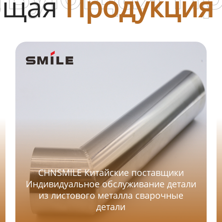
ющая
Продукция
CHNSMILE Китайские поставщики
Индивидуальное обслуживание детали
из листового металла сварочные
детали