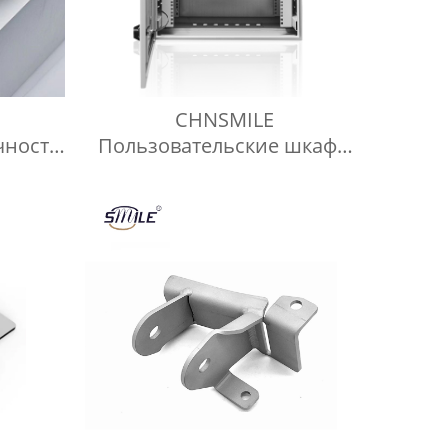
CHNSMILE
чности
Пользовательские шкафы
сти
Производитель
енных
металлический
елий
распределительный ящик
ужбы