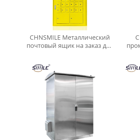
CHNSMILE Металлический
C
почтовый ящик на заказ для
про
улицы с почтой для
власт
квартиры Наружный
почтовый ящик с навесом