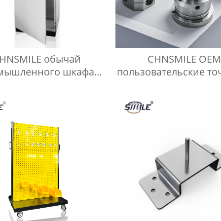
HNSMILE обычай
CHNSMILE OEM
мышленного шкафа
пользовательские то
и конструкции шкафа
CNC фрезерные ча
власти оболочки
обработки промышл
металлических изд
CNC обработки сл