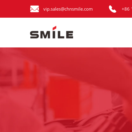


Главная
vip.sales@chnsmile.com
+86 
Продукция
Новости
О нас
Контакты
виде