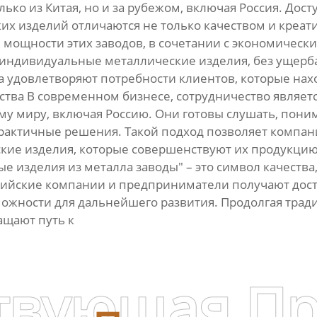
ко из Китая, но и за рубежом, включая Россия. Дост
х изделий отличаются не только качеством и креат
мощности этих заводов, в сочетании с экономичес
индивидуальные металлические изделия, без ущерба
а удовлетворяют потребности клиентов, которые нах
тва В современном бизнесе, сотрудничество являетс
ему миру, включая Россию. Они готовы слушать, пони
практичные решения. Такой подход позволяет компа
ие изделия, которые совершенствуют их продукцию
е изделия из металла заводы" – это символ качества
сийские компании и предприниматели получают дос
ожности для дальнейшего развития. Продолгая тради
ащают путь к
твующая П