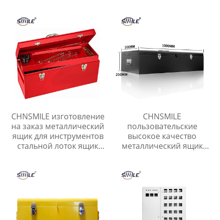
платы, почты, ключей,
наличных, чеков.
Металлический
уличный почтовый
ящик.
CHNSMILE изготовление
CHNSMILE
на заказ металлический
пользовательские
ящик для инструментов
высокое качество
стальной лоток ящик
металлический ящик
для инструментов гараж
для инструментов с
портативный ящик для
ручкой лоток гараж
хранения инструментов
портативный
инструмент ящик для
хранения