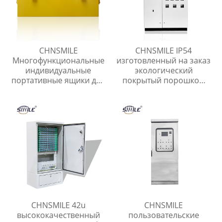
CHNSMILE
CHNSMILE IP54
Многофункциональные
изготовленный на заказ
индивидуальные
экологический
портативные ящики для
покрытый порошком
хранения инструментов
электрический
для домашнего гаража.
металлический шкаф
Металлический ящик
управления
для инструментов.
CHNSMILE 42u
CHNSMILE
высококачественный
пользовательские