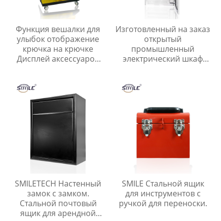
Функция вешалки для
Изготовленный на заказ
улыбок отображение
открытый
крючка на крючке
промышленный
Дисплей аксессуаров
электрический шкаф
для инструментов и
управления CHNSMILE
ногтевых пластин
OEM Металлический
алюминиевый корпус
главного выключателя с
защитой IP65
SMILETECH Настенный
SMILE Стальной ящик
замок с замком.
для инструментов с
Стальной почтовый
ручкой для переноски.
ящик для арендной