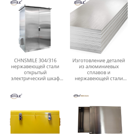
CHNSMILE 304/316
Изготовление деталей
нержавеющей стали
из алюминиевых
открытый
сплавов и
электрический шкаф
нержавеющей стали
водонепроницаемый
Штамповка листового
электрические корпуса
металла Лазерная резка
пользовательские
листового металла
услуги изготовления