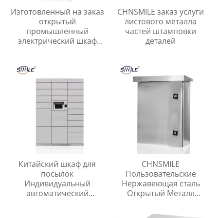
Изготовленный на заказ
CHNSMILE заказ услуги
открытый
листового металла
промышленный
частей штамповки
электрический шкаф
деталей
управления CHNSMILE
OEM Металлический
алюминиевый корпус
главного выключателя с
защитой IP65
Китайский шкаф для
CHNSMILE
посылок
Пользовательские
Индивидуальный
Нержавеющая сталь
автоматический
Открытый Металл
электронный шкаф для
Электрическая Коробка
доставки посылок
Коробка Разъема