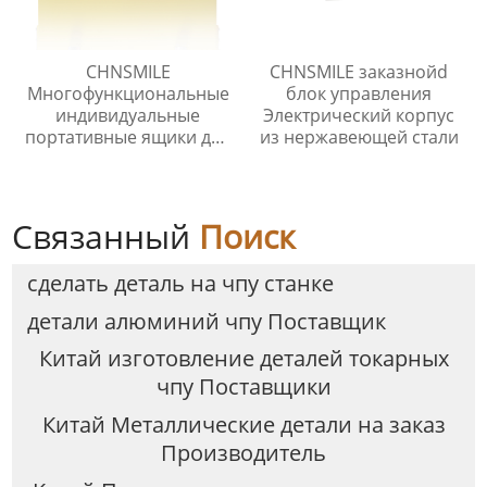
CHNSMILE
CHNSMILE заказнойd
Многофункциональные
блок управления
индивидуальные
Электрический корпус
портативные ящики для
из нержавеющей стали
хранения инструментов
для домашнего гаража.
Металлический ящик
для инструментов.
Связанный
Поиск
сделать деталь на чпу станке
детали алюминий чпу Поставщик
Китай изготовление деталей токарных
чпу Поставщики
Китай Металлические детали на заказ
Производитель