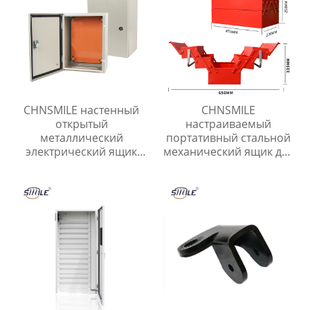
CHNSMILE настенный
CHNSMILE
открытый
настраиваемый
металлический
портативный стальной
электрический ящик
механический ящик для
распределительный
хранения инструментов
ящик
консольный
штабелируемый
трехслойный ящик для
инструментов