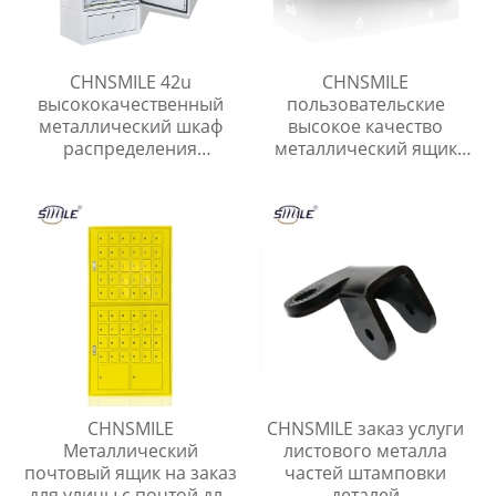
CHNSMILE 42u
CHNSMILE
высококачественный
пользовательские
металлический шкаф
высокое качество
распределения
металлический ящик
открытый сетевой шкаф
для инструментов с
ручкой лоток гараж
портативный
инструмент ящик для
хранения
CHNSMILE
CHNSMILE заказ услуги
Металлический
листового металла
почтовый ящик на заказ
частей штамповки
для улицы с почтой для
деталей