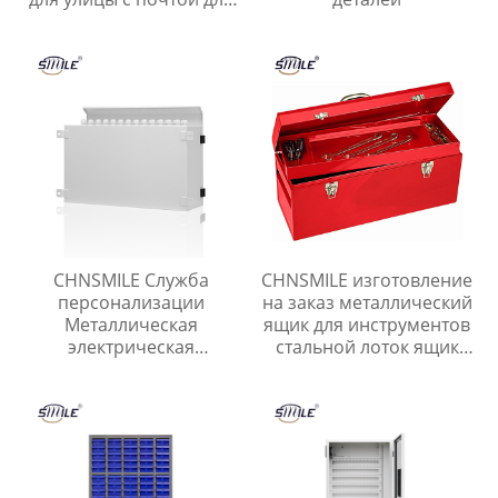
квартиры Наружный
почтовый ящик с
навесом
CHNSMILE Служба
CHNSMILE изготовление
персонализации
на заказ металлический
Металлическая
ящик для инструментов
электрическая
стальной лоток ящик
распределительная
для инструментов гараж
коробка
портативный ящик для
хранения инструментов