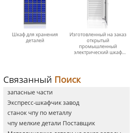
Шкаф для хранения
Изготовленный на заказ
деталей
открытый
промышленный
электрический шкаф
управления CHNSMILE
OEM Металлический
алюминиевый корпус
главного выключателя с
Связанный
Поиск
защитой IP65
запасные части
Экспресс-шкафчик завод
станок чпу по металлу
чпу мелкие детали Поставщик