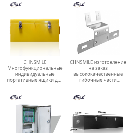
оборудования
CHNSMILE
CHNSMILE изготовление
Многофункциональные
на заказ
индивидуальные
высококачественные
портативные ящики для
гибочные части
хранения инструментов
нержавеющая сталь
для домашнего гаража.
листовой металл
Металлический ящик
продукты
для инструментов.