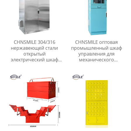
CHNSMILE 304/316
CHNSMILE оптовая
нержавеющей стали
промышленный шкаф
открытый
управления для
электрический шкаф
механического
водонепроницаемый
производства связи и
электрические корпуса
транспорта с
пользовательские
популярной скидкой
услуги изготовления