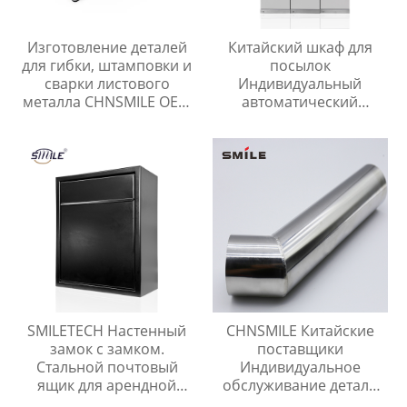
Изготовление деталей
Китайский шкаф для
для гибки, штамповки и
посылок
сварки листового
Индивидуальный
металла CHNSMILE OEM
автоматический
на заказ из
электронный шкаф для
нержавеющей стали и
доставки посылок
алюминиевых сплавов
SMILETECH Настенный
CHNSMILE Китайские
замок с замком.
поставщики
Стальной почтовый
Индивидуальное
ящик для арендной
обслуживание детали
платы, почты, ключей,
из листового металла