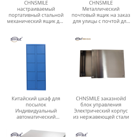
CHNSMILE
CHNSMILE
настраиваемый
Металлический
портативный стальной
почтовый ящик на заказ
механический ящик для
для улицы с почтой для
хранения инструментов
квартиры Наружный
консольный
почтовый ящик с
штабелируемый
навесом
трехслойный ящик для
инструментов
Китайский шкаф для
CHNSMILE заказнойd
посылок
блок управления
Индивидуальный
Электрический корпус
автоматический
из нержавеющей стали
электронный шкаф для
доставки посылок