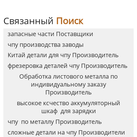
наличных, чеков.
сварочные детали
Металлический
уличный почтовый
Связанный
Поиск
ящик.
запасные части Поставщики
чпу производства заводы
Китай детали для чпу Производитель
фрезеровка деталей чпу Производитель
Обработка листового металла по
индивидуальному заказу
Производитель
высокое ксчество аккумуляторный
шкаф для зарядки
чпу по металлу Производитель
сложные детали на чпу Производители