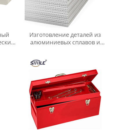
ный
Изготовление деталей из
еский
алюминиевых сплавов и
щик
нержавеющей стали
 ящик
Штамповка листового
металла Лазерная резка
листового металла