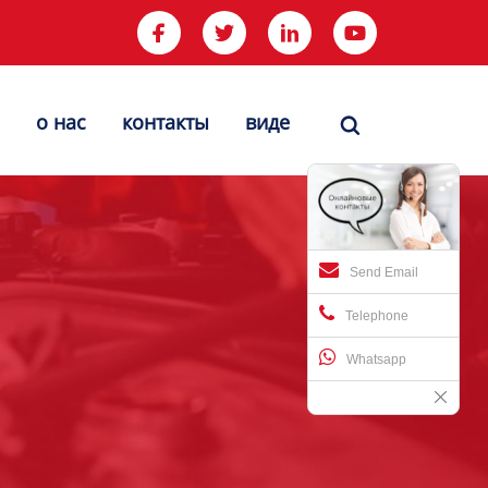




о нас
контакты
виде

Send Email
Telephone
Whatsapp