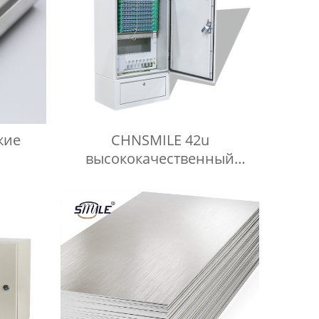
кие
CHNSMILE 42u
высококачественный
е
металлический шкаф
ли из
распределения открытый
ла
сетевой шкаф
ли