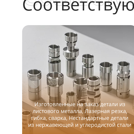
Соответству
Изготовленные на заказ детали из
листового металла, Лазерная резка,
гибка, сварка, Нестандартные детали
из нержавеющей и углеродистой стали