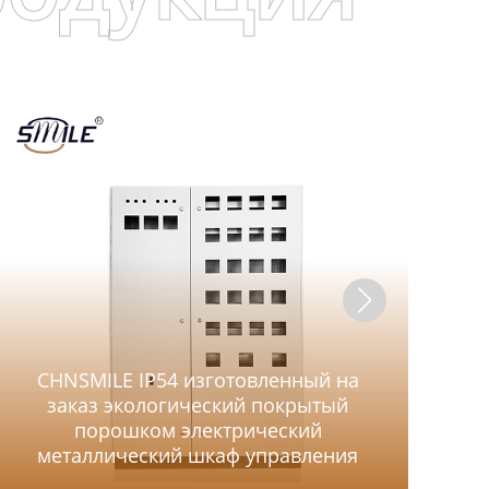
CHNSMILE IP54 изготовленный на
заказ экологический покрытый
И
порошком электрический
металлический шкаф управления