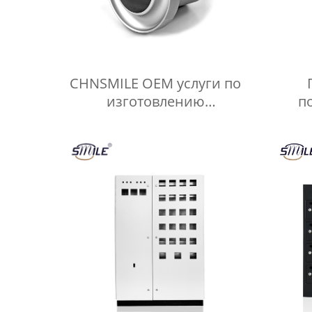
CHNSMILE OEM услуги по
изготовлению
п
настраиваемых станков с
упра
ЧПУ для токарных и
оцинк
фрезерных деталей из
во
алюминия
нару