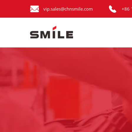


Главная
vip.sales@chnsmile.com
+86 
Продукция
Новости
О нас
Контакты
виде