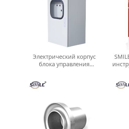
Электрический корпус
SMIL
блока управления
инстр
CHNSMILE OEM с
водонепроницаемой
двойной дверью,
защищенный от
атмосферных воздействий