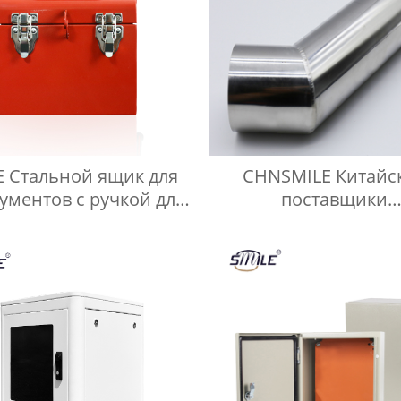
E Стальной ящик для
CHNSMILE Китайс
ументов с ручкой для
поставщики
переноски.
Индивидуально
обслуживание дета
листового метал
сварочные дета