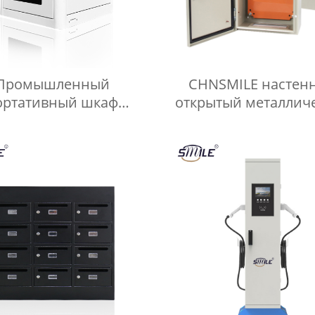
Промышленный
CHNSMILE настен
ортативный шкаф
открытый металлич
вления CHNSMILE из
электрический я
ованной стали IP65 с
распределительный
донепроницаемым
жным электрическим
управлением