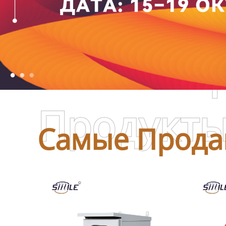
Самые П
Продукт
Самые Прода