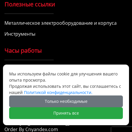
Полезные ссылки
Металлическое электрооборудование и корпуса
Инструменты
Часы работы
9:00 - 17:00, понедельник - суббота

Мы используем файлы cookie для улучшения вашего
Мы предоставляем качественные услуги.
опыта просмотра.
Продолжая использовать этот сайт, вы соглашаетесь с
нашей
Политикой конфиденциальности.
Позвоните нам сегодня
Только необходимые
Принять все
@Shenyang Smile Technology Co., Ltd.
Order By Cnyandex.com