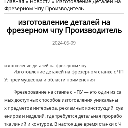
Главная
»
Новости
»
Изготовление Деталей На
Фрезерном Чпу Производитель
изготовление деталей на
фрезерном чпу Производитель
2024-05-09
изготовление деталей на фрезерном чпу
Изготовление
деталей
на
фрезерном
станке
с
ЧП
У:
преимущества
и
области
применения
Фрезерование
на
станке
с
ЧПУ
— это
один
из
са
мых
доступных
способов
изготовления
уникальны
х
предметов
интерьера,
рекламных
конструкций,
сув
ениров
и
изделий,
где
требуется
детальная
прорабо
тка
линий
и
контуров.
В
настоящее
время
станки
с
Ч