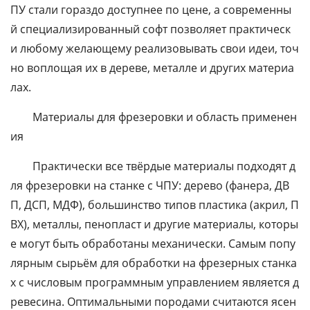
ПУ
стали
гораздо
доступнее
по
цене,
а
современны
й
специализированный
софт
позволяет
практическ
и
любому
желающему
реализовывать
свои
идеи,
точ
но
воплощая
их
в
дереве,
металле
и
других
материа
лах.
Материалы
для
фрезеровки
и
область
применен
ия
Практически
все
твёрдые
материалы
подходят
д
ля
фрезеровки
на
станке
с
ЧПУ:
дерево
(фанера,
ДВ
П,
ДСП,
МДФ),
большинство
типов
пластика
(акрил,
П
ВХ),
металлы,
пенопласт
и
другие
материалы,
которы
е
могут
быть
обработаны
механически.
Самым
попу
лярным
сырьём
для
обработки
на
фрезерных
станка
х
с
числовым
программным
управлением
является
д
ревесина.
Оптимальными
породами
считаются
ясен