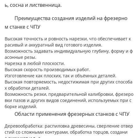
ь,
сосна
и
лиственница.
Преимущества
создания
изделий
на
фрезерно
м
станке
с
ЧПУ
Высокая
точность
и
ровность
нарезки,
что
обеспечивает
к
расивый
и
аккуратный
вид
готового
изделия.
Возможность
задавать
индивидуальную
глубину,
форму
и
ф
асонные
резы.
Нарезка
в
любой
плоскости.
Высокая
скорость
производимых
работ.
Изготовление
как
плоских,
так
и
объёмных
деталей.
Высокая
повторяемость,
недостижимая
при
других
способа
х
обработки
деталей.
Возможность
резки,
предварительной
калибровки,
фрезеро
вки
пазов
и
других
видов
соединений,
используемых
при
с
борке
изделий.
Области
применения
фрезерных
станков
с
ЧПУ
Деревообработка:
распиловка
древесины,
сверление
отвер
стий
со
сложными
контурами,
обработка
торцов,
создани