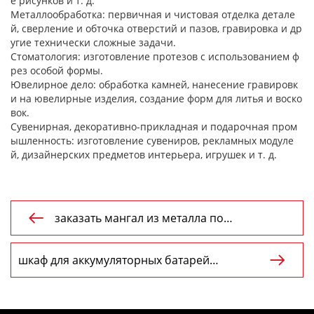
е
рисунков
и
т.
д.
Металлообработка:
первичная
и
чистовая
отделка
детале
й,
сверление
и
обточка
отверстий
и
пазов,
гравировка
и
др
угие
технически
сложные
задачи.
Стоматология:
изготовление
протезов
с
использованием
ф
рез
особой
формы.
Ювелирное
дело:
обработка
камней,
нанесение
гравировк
и
на
ювелирные
изделия,
создание
форм
для
литья
и
воско
вок.
Сувенирная,
декоративно-прикладная
и
подарочная
пром
ышленность:
изготовление
сувениров,
рекламных
модуле
й,
дизайнерских
предметов
интерьера,
игрушек
и
т.
д.
заказать мангал из металла по

индивидуальному заказу
шкаф для аккумуляторных батарей

Поставщик