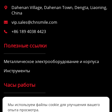
Dahenan Village, Dahenan Town, Dengta, Liaoning,

China
vip.sales@chnsmile.com

+86 189 4038 4423

Полезные ссылки
Металлическое электрооборудование и корпуса
Инструменты
Часы работы
9:00 - 17:00, понедельник - суббота

Мы используем файлы cookie для улучшения вашего
Мы предоставляем качественные услуги.
опыта просмотра.