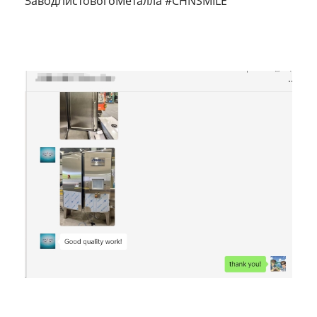
ЗаводЛистовогоМеталла #CHNSMILE