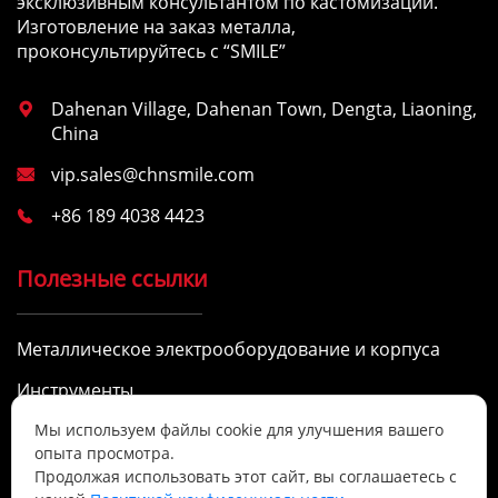
эксклюзивным консультантом по кастомизации.
Изготовление на заказ металла,
проконсультируйтесь с “SMILE”
Dahenan Village, Dahenan Town, Dengta, Liaoning,

China
vip.sales@chnsmile.com

+86 189 4038 4423

Полезные ссылки
Металлическое электрооборудование и корпуса
Инструменты
Мы используем файлы cookie для улучшения вашего
Часы работы
опыта просмотра.
Продолжая использовать этот сайт, вы соглашаетесь с