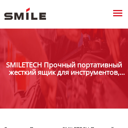
Главная
Продукция
Новости
О нас
SMILETECH Прочный портативный
Контакты
жесткий ящик для инструментов,
металлический ящик для
виде
инструментов, ящики для хранения
оборудования