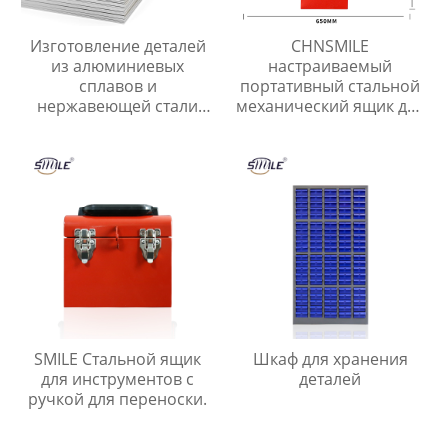
Изготовление деталей
CHNSMILE
из алюминиевых
настраиваемый
сплавов и
портативный стальной
нержавеющей стали
механический ящик для
Штамповка листового
хранения инструментов
металла Лазерная резка
консольный
листового металла
штабелируемый
трехслойный ящик для
инструментов
SMILE Стальной ящик
Шкаф для хранения
для инструментов с
деталей
ручкой для переноски.