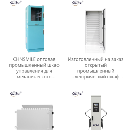
CHNSMILE оптовая
Изготовленный на заказ
промышленный шкаф
открытый
управления для
промышленный
механического
электрический шкаф
производства связи и
управления CHNSMILE
транспорта с
OEM Металлический
популярной скидкой
алюминиевый корпус
главного выключателя с
защитой IP65