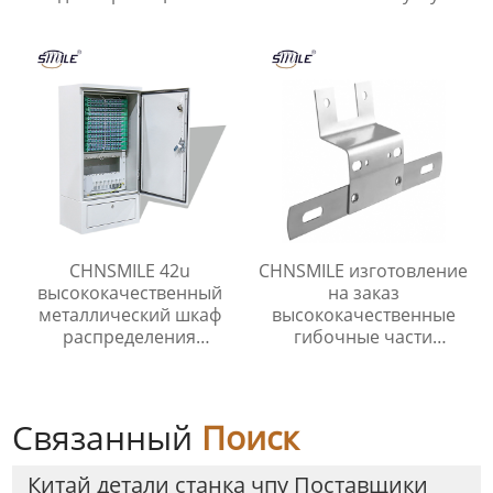
двойной дверью,
высокое качество
защищенный от
сварки частей
атмосферных
Китайские поставщики
воздействий
CHNSMILE 42u
CHNSMILE изготовление
высококачественный
на заказ
металлический шкаф
высококачественные
распределения
гибочные части
открытый сетевой шкаф
нержавеющая сталь
листовой металл
продукты
Связанный
Поиск
Китай детали станка чпу Поставщики