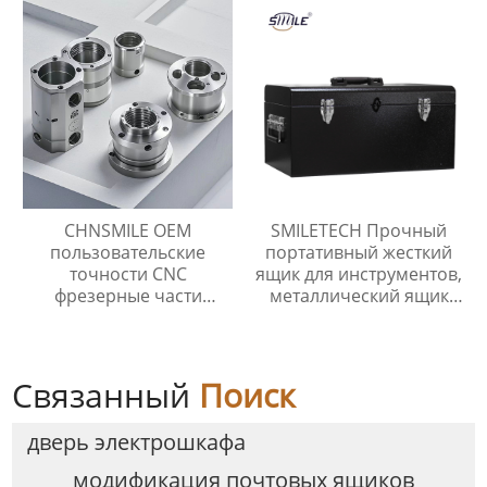
наружным
штабелируемый
электрическим
трехслойный ящик для
управлением
инструментов
CHNSMILE OEM
SMILETECH Прочный
пользовательские
портативный жесткий
точности CNC
ящик для инструментов,
фрезерные части
металлический ящик
обработки
для инструментов,
промышленных
ящики для хранения
металлических изделий
оборудования
CNC обработки службы
Связанный
Поиск
дверь электрошкафа
модификация почтовых ящиков