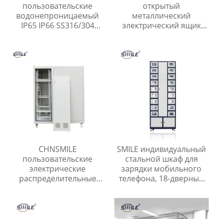
пользовательские
открытый
водонепроницаемый
металлический
IP65 IP66 SS316/304
электрический ящик
нержавеющей стали
распределительный
наружные
ящик
электрические шкафы
корпусов
CHNSMILE
SMILE индивидуальный
пользовательские
стальной шкаф для
электрические
зарядки мобильного
распределительные
телефона, 18-дверный
панели шкаф съемный
шкафчик для хранения
металл переключатель
телефона
шкаф управления