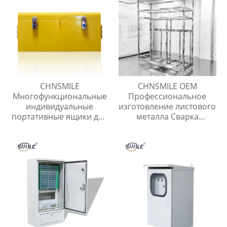
CHNSMILE
CHNSMILE OEM
Многофункциональные
Профессиональное
индивидуальные
изготовление листового
портативные ящики для
металла Сварка
хранения инструментов
металлических
для домашнего гаража.
корпусов и рам Услуги
Металлический ящик
по изготовлению
для инструментов.
листового металла