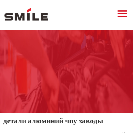
Главная
Продукция
Новости
О нас
Контакты
виде
детали алюминий чпу заводы