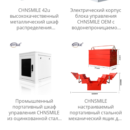
CHNSMILE 42u
Электрический корпус
высококачественный
блока управления
металлический шкаф
CHNSMILE OEM с
распределения
водонепроницаемой
открытый сетевой шкаф
двойной дверью,
защищенный от
атмосферных
воздействий
Промышленный
CHNSMILE
портативный шкаф
настраиваемый
управления CHNSMILE
портативный стальной
из оцинкованной стали
механический ящик для
IP65 с
хранения инструментов
водонепроницаемым
консольный