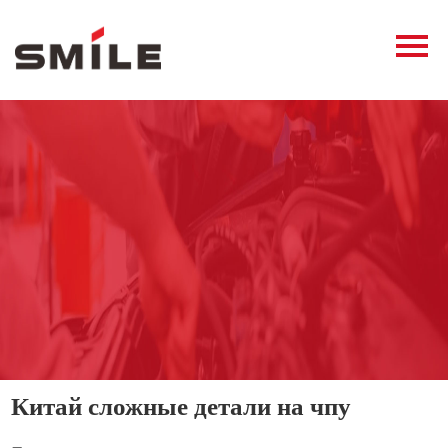
Главная
Продукция
Новости
О нас
Контакты
виде
Китай сложные детали на чпу