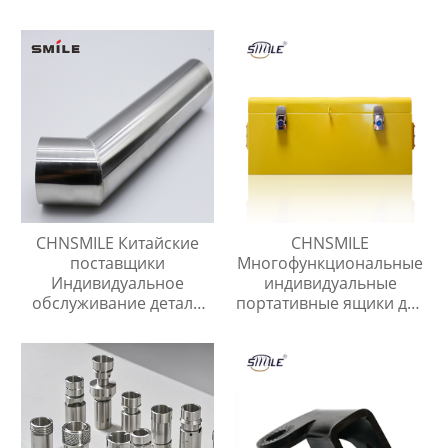
нержавеющая сталь
листовой металл
продукты
CHNSMILE Китайские
CHNSMILE
поставщики
Многофункциональные
Индивидуальное
индивидуальные
обслуживание детали
портативные ящики для
из листового металла
хранения инструментов
сварочные детали
для домашнего гаража.
Металлический ящик
для инструментов.