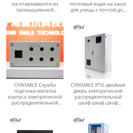
изготавливаются из
почтовый ящик на заказ
промышленной
для улицы с почтой для
оцинкованной стали,
квартиры Наружный
алюминиевых сплавов
почтовый ящик с
и нержавеющей стали.
навесом
CHNSMILE Служба
CHNSMILE IP55 двойная
подгонки металла
дверь электрический
корпуса электрической
распределительный
распределительной
шкаф шкаф шкаф
коробки электрический
питания
ящик
пользовательские
металлические шкаф
питания