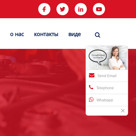




о нас
контакты
виде

Send Email
Telephone
Whatsapp