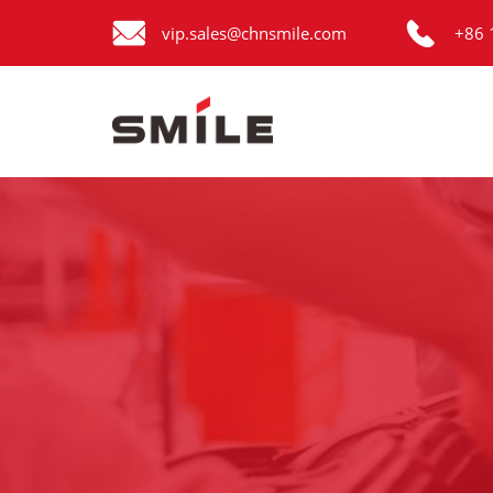


Главная
vip.sales@chnsmile.com
+86 
Продукция
Новости
О нас
Контакты
виде