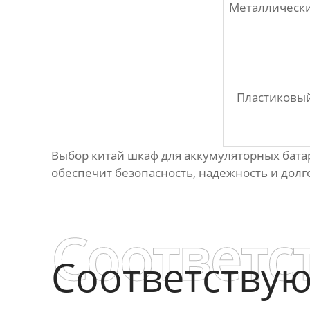
Металлическ
Пластиковы
Выбор
китай шкаф для аккумуляторных бата
обеспечит безопасность, надежность и дол
Соответс
Соответству