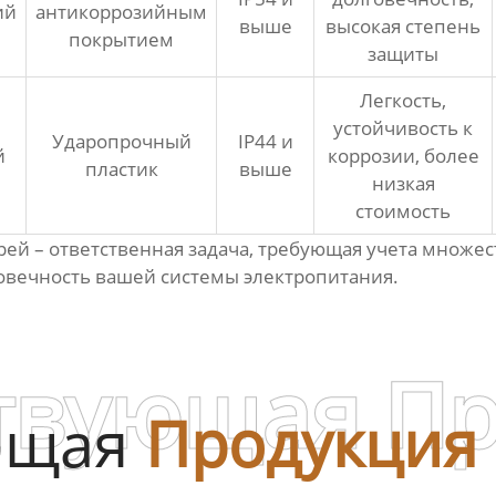
ий
антикоррозийным
выше
высокая степень
покрытием
защиты
Легкость,
устойчивость к
Ударопрочный
IP44 и
й
коррозии, более
пластик
выше
низкая
стоимость
рей
– ответственная задача, требующая учета множе
говечность вашей системы электропитания.
твующая П
ющая
Продукция