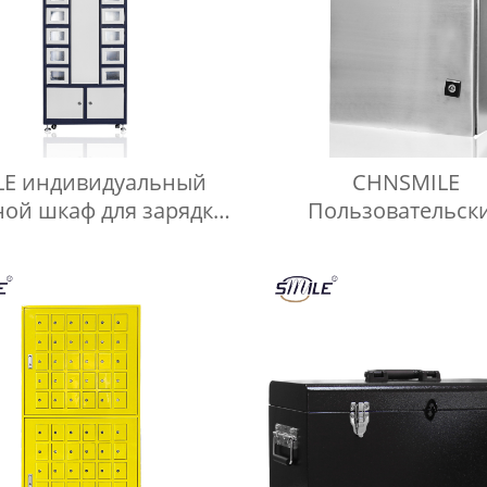
LE индивидуальный
CHNSMILE
ной шкаф для зарядки
Пользовательск
ьного телефона, 18-
Нержавеющая ст
ерный шкафчик для
Открытый Мета
ранения телефона
Электрическая Кор
Коробка Разъем