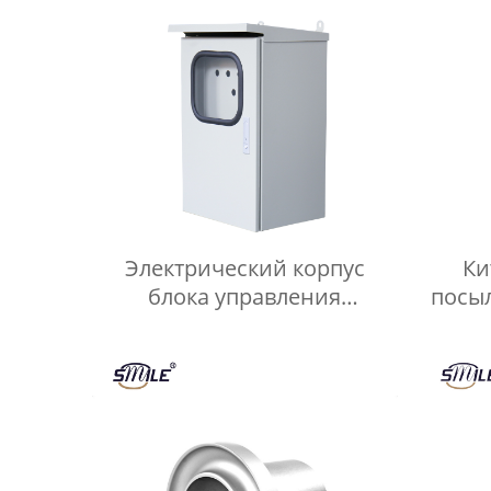
Электрический корпус
Ки
блока управления
посы
CHNSMILE OEM с
водонепроницаемой
эле
двойной дверью,
д
защищенный от
атмосферных воздействий