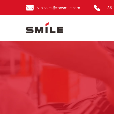


Главная
vip.sales@chnsmile.com
+86 
Продукция
Новости
О нас
Контакты
виде