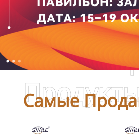
Самые П
Продукт
Самые Прода