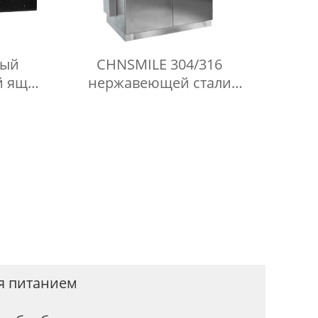
ный
CHNSMILE 304/316
й ящик
нержавеющей стали
в,
открытый электрический
к для
шкаф водонепроницаемый
и для
электрические корпуса
ания
пользовательские услуги
изготовления
я питанием