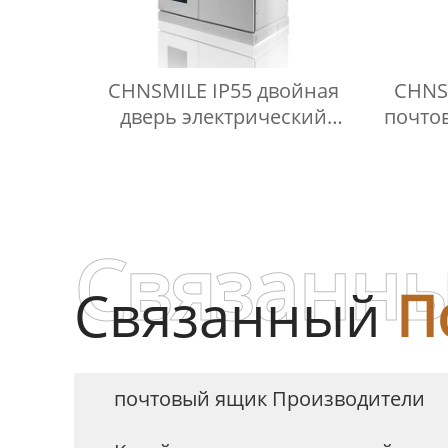
CHNSMILE IP55 двойная
CHNS
дверь электрический
почтов
распределительный шкаф
у
шкаф шкаф питания
кв
пользовательские
почт
металлические шкаф
питания
Связанны
Связанный
П
почтовый ящик Производители