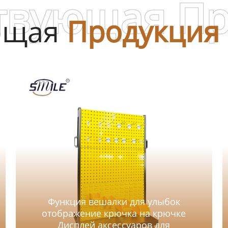
твующая П
ющая
Продукция
Функция вешалки для улыбок
отображение крючка на крючке
Дисплей аксессуаров для