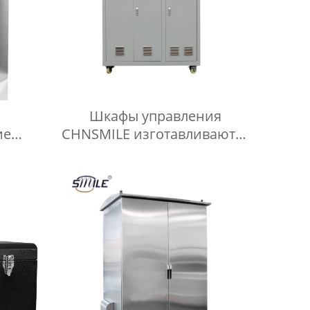
Шкафы управления
ие
CHNSMILE изготавливаются
аль
из промышленной
лл
оцинкованной стали,
обка
алюминиевых сплавов и
а
нержавеющей стали.