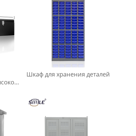
Шкаф для хранения деталей
ысокое
еский
тов с
аж
умент
ия