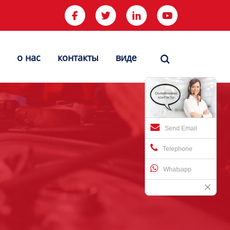




о нас
контакты
виде

Send Email
Telephone
Whatsapp