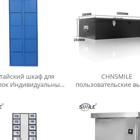
тайский шкаф для
CHNSMILE
лок Индивидуальный
пользовательские в
автоматический
качество металлич
ктронный шкаф для
ящик для инструмен
оставки посылок
ручкой лоток гар
портативный инстр
ящик для хранен