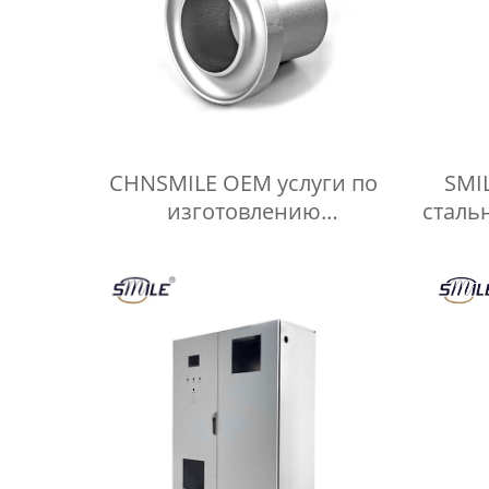
CHNSMILE OEM услуги по
SMI
изготовлению
сталь
настраиваемых станков с
мобил
ЧПУ для токарных и
дв
фрезерных деталей из
х
алюминия