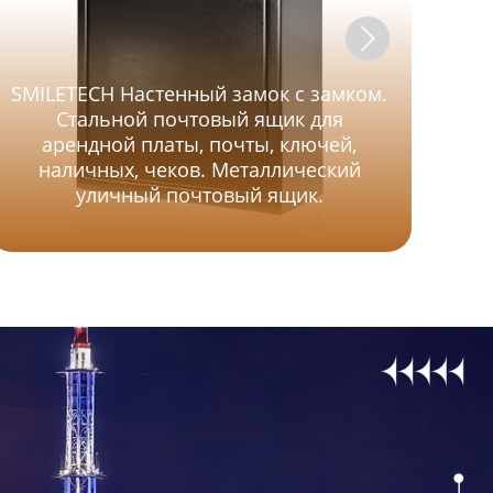
SMILETECH Настенный замок с замком.
Стальной почтовый ящик для
арендной платы, почты, ключей,
изг
наличных, чеков. Металлический
уличный почтовый ящик.