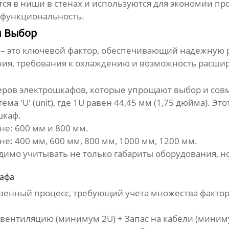
я в ниши в стенах и используются для экономии пр
и функциональность.
и Выбор
– это ключевой фактор, обеспечивающий надежную ра
ия, требования к охлаждению и возможность расши
еров электрошкафов
, которые упрощают выбор и сов
а 'U' (unit), где 1U равен 44,45 мм (1,75 дюйма). Эт
шкаф.
е: 600 мм и 800 мм.
не: 400 мм, 600 мм, 800 мм, 1000 мм, 1200 мм.
имо учитывать не только габариты оборудования, но
афа
твенный процесс, требующий учета множества факто
а вентиляцию (минимум 2U) + Запас на кабели (миним