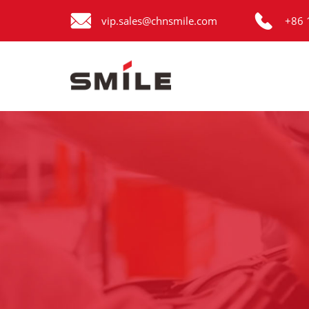


Главная
vip.sales@chnsmile.com
+86 
Продукция
Новости
О нас
Контакты
виде