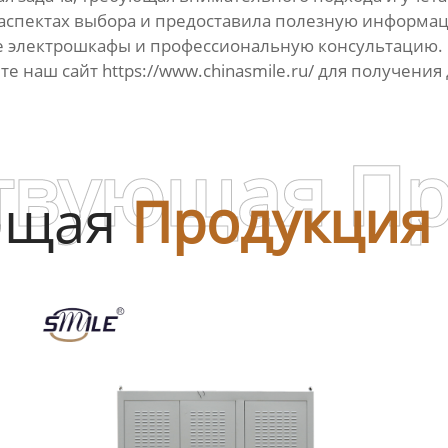
аспектах выбора и предоставила полезную информацию
е электрошкафы и профессиональную консультацию. С
ите наш сайт
https://www.chinasmile.ru/
для получения
твующая П
ющая
Продукция