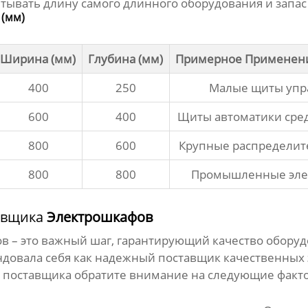
ывать длину самого длинного оборудования и запас
(мм)
Ширина (мм)
Глубина (мм)
Примерное Применен
400
250
Малые щиты упр
600
400
Щиты автоматики сре
800
600
Крупные распредели
800
800
Промышленные эле
авщика
Электрошкафов
ов
– это важный шаг, гарантирующий качество оборуд
мендовала себя как надежный
поставщик
качественных 
е
поставщика
обратите внимание на следующие факт