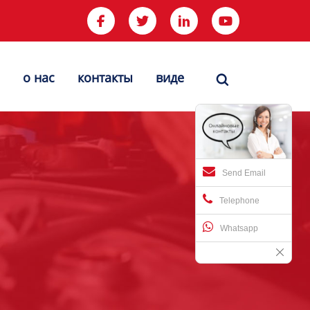




о нас
контакты
виде

Send Email
Telephone
Whatsapp