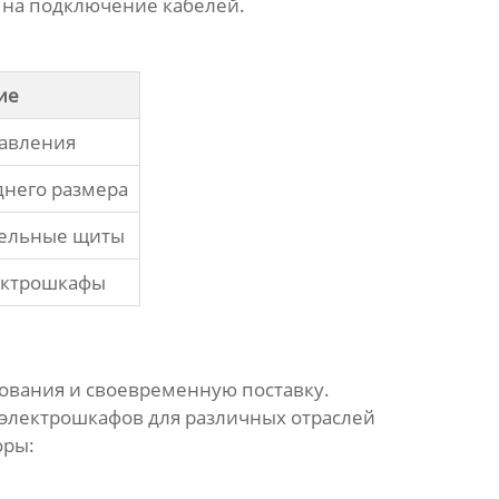
 на подключение кабелей.
ие
авления
днего размера
тельные щиты
ктрошкафы
ования и своевременную поставку.
электрошкафов для различных отраслей
оры: