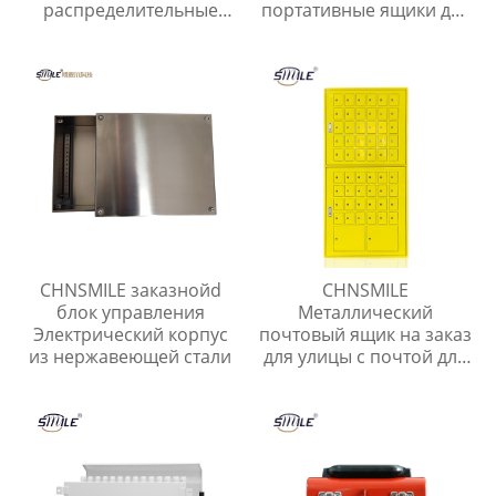
распределительные
портативные ящики для
панели шкаф съемный
хранения инструментов
металл переключатель
для домашнего гаража.
шкаф управления
Металлический ящик
для инструментов.
CHNSMILE заказнойd
CHNSMILE
блок управления
Металлический
Электрический корпус
почтовый ящик на заказ
из нержавеющей стали
для улицы с почтой для
квартиры Наружный
почтовый ящик с
навесом